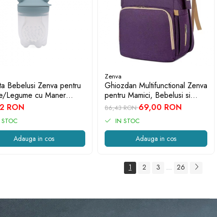
Zenva
ta Bebelusi Zenva pentru
Ghiozdan Multifunctional Zenva
te/Legume cu Maner
pentru Mamici, Bebelusi si
on, Albastru
Copii, Patut Extensibil,
32 RON
69,00 RON
86,43 RON
Impermeabil, Prindere
 STOC
IN STOC
Carucior, Mov
Adauga in cos
Adauga in cos
1
2
3
26
...