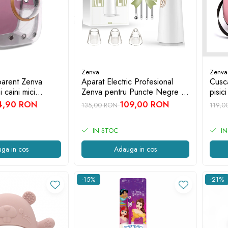
Zenva
Zenva
parent Zenva
Aparat Electric Profesional
Cusca
i caini mici
Zenva pentru Puncte Negre și
pisici
 ventilatie,
Acnee - 4 Capete + 4 Ace
porta
4,90 RON
109,00 RON
135,00 RON
119,
guranta, Roz
Extractoare
trans
IN STOC
IN
ga in cos
Adauga in cos
-15%
-21%