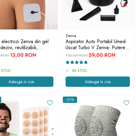
Zenva
 electrozi Zenva din gel
Aspirator Auto Portabil Umed-
ezivi, reutilizabili,
Uscat Turbo V Zenva- Putere
tibili cu aparatele de
Mare de Absorbtie, Accesorii
13,00 RON
59,00 RON
0 RON
130,00 RON
trostimulare TENS, EMS, 4
Multiple
 STOC
IN STOC
Adauga in cos
Adauga in cos
-21%