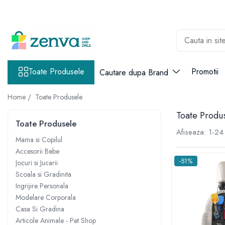
Toate Produsele
Cautare dupa Brand
Baby Monitor
Mama si Copilul
Barbie
Toate Produsele
Promotii
Cautare dupa Brand
Hranire si Alaptare
Bibs
Biberoane
Bioderma
Home /
Toate Produsele
Suzete
Crafy
Toate Produ
Aparate Electrice
Crazoo
Toate Produsele
Afiseaza:
1-
24
Accesorii Hranire
Dickie Toys
Mama si Copilul
Cani si Pahare
Easycare Baby
Accesorii Bebe
Manusi Dentitie/Jucarii Dentitie
FurReal
-51%
Jocuri si Jucarii
Seturi Diversificare
Goliath
Scoala si Gradinita
Igiena Orala
Jurassic World
Ingrijire Personala
Modelare Corporala
Kookyloos
Irigatoare Orale
Casa Si Gradina
Maia
Periute Dinti
Articole Animale - Pet Shop
Martinelia