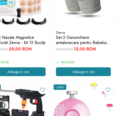
Zenva
i Nazale Magnetice
Set 2 Genunchiere
forăit Zenva - Kit 15 Bucăți
antialunecare pentru Bebelusi
Zenva, Gri deschis
39,00 RON
15,00 RON
0 RON
19,00 RON
 STOC
IN STOC
Adauga in cos
Adauga in cos
-44%