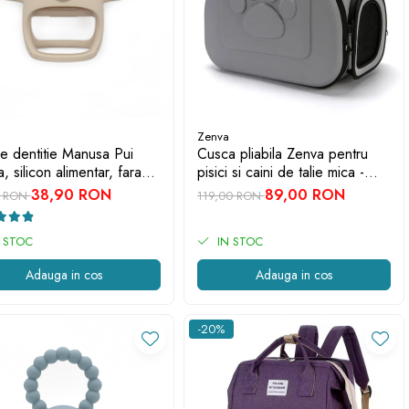
Zenva
ie dentitie Manusa Pui
Cusca pliabila Zenva pentru
, silicon alimentar, fara
pisici si caini de talie mica -
3-12 luni, Crem
portabila, aerisita si usor de
38,90 RON
89,00 RON
0 RON
119,00 RON
transportat, Gri
 STOC
IN STOC
Adauga in cos
Adauga in cos
-20%