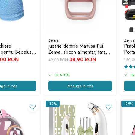
Zenva
Zenva
hiere
Jucarie dentitie Manusa Pui
Pisto
 pentru Bebelusi
Zenva, silicon alimentar, fara
Porta
ru
BPA, 3-12 luni, Roz deschis
bater
,00 RON
38,90 RON
49,00 RON
150,
Spum
IN STOC
IN
ga in cos
Adauga in cos
-19%
-25%