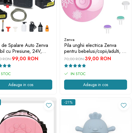
Zenva
l de Spalare Auto Zenva
Pila unghii electrica Zenva
bil cu Presiune, 24V,
pentru bebelusi/copii/adulti, 6
ie, 35 Bar, Jet de Apa si
capete de schimb, roz
99,00 RON
39,00 RON
00 RON
70,00 RON
a, Cu Valiza
 STOC
IN STOC
Adauga in cos
Adauga in cos
-21%