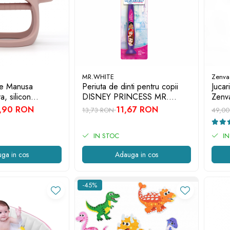
MR.WHITE
Zenva
tie Manusa
Periuta de dinti pentru copii
Jucar
a, silicon
DISNEY PRINCESS MR.
Zenva
a BPA, 3-12 luni,
WHITE
BPA, 
,90 RON
11,67 RON
13,73 RON
49,0
IN STOC
IN
ga in cos
Adauga in cos
-45%