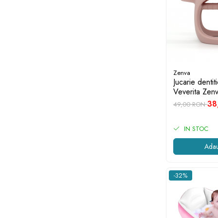
Zenva
Jucarie denti
Veverita Zenv
alimentar, far
38
49,00 RON
Roz
IN STOC
Adau
-32%