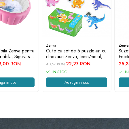
Zenva
Zenva
bila Zenva pentru
Cutie cu set de 6 puzzle-uri cu
Suze
tabila, Sigura si
dinozauri Zenva, lemn/metal,
Fruc
abila, Roz
multicolor, 16 x 10 x 7 cm
Silic
9,00 RON
22,27 RON
25,
40,57 RON
IN STOC
IN
ga in cos
Adauga in cos