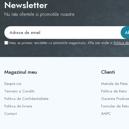
Newsletter
Nu rata ofertele si promotiile noastre
Vreau sa primesc newsletter cu promotiile magazinului. Afla mai multe in
Politica de
Magazinul meu
Clienti
Despre noi
Metode de Plata
Termeni si Conditii
Politica de Retur
Politica de Confidentialitate
Garantia Produse
Politica de livrare
Formular de Retu
Contact
ANPC