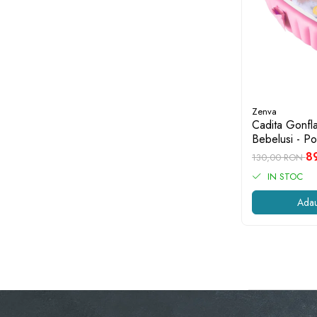
Zenva
Cadita Gonfla
Bebelusi - Por
Ultra Confort
8
130,00 RON
IN STOC
Adau