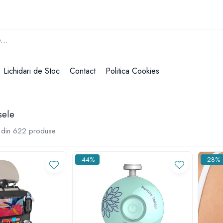
Lichidari de Stoc
Contact
Politica Cookies
sele
din
622
produse
-44%
-28%