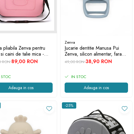
Zenva
 pliabila Zenva pentru
Jucarie dentitie Manusa Pui
 si caini de talie mica -
Zenva, silicon alimentar, fara
bila, aerisita si usor de
BPA, 3-12 luni, Albastru
89,00 RON
38,90 RON
00 RON
49,00 RON
portat, Roz
 STOC
IN STOC
Adauga in cos
Adauga in cos
-25%