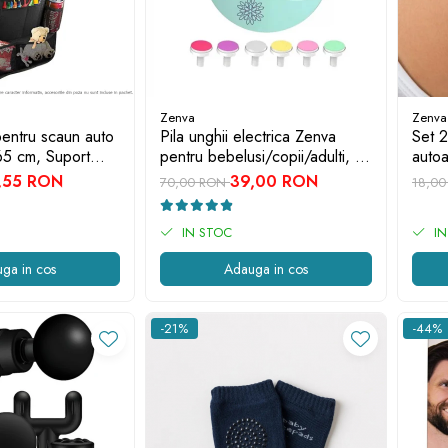
Zenva
Zenva
pentru scaun auto
Pila unghii electrica Zenva
Set 2
65 cm, Suport
pentru bebelusi/copii/adulti, 6
autoad
rmeabil, Negru,
capete de schimb, verde
compa
,55 RON
39,00 RON
70,00 RON
18,0
un Auto, Spatar
elec
cm
IN STOC
IN
ga in cos
Adauga in cos
-21%
-44%