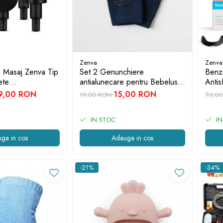
Zenva
Zenva
u Masaj Zenva Tip
Set 2 Genunchiere
Benz
ete
antialunecare pentru Bebelusi
Antis
ile, 6 Viteze,
Zenva, Negru
9,00 RON
15,00 RON
19,00 RON
70,0
IN STOC
IN
ga in cos
Adauga in cos
-21%
-34%