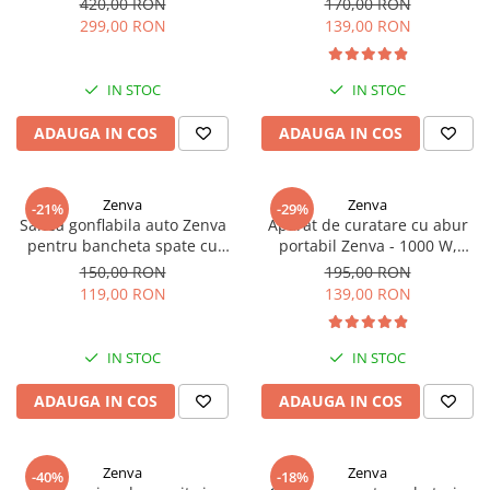
420,00 RON
170,00 RON
Accesorii pentru fetite
Rascals
Ion si trusa completa de
299,00 RON
139,00 RON
accesorii
Make-up
Rainbocorns
Papusi
Raspundel Istetel
IN STOC
IN STOC
Jucarii Baieti
Smile Games
Arme de jucarie
Sparkle Girlz
ADAUGA IN COS
ADAUGA IN COS
Masinute
Stumble Guys
Trenuri si Trenulete
Zenva
Zenva
Zenva
-21%
-29%
Vehicule
Unicorn Academy
Saltea gonflabila auto Zenva
Aparat de curatare cu abur
pentru bancheta spate cu
portabil Zenva - 1000 W,
Figurine
X-SHOT
pompa electrica 135 cm x 85
presiune inalta,
150,00 RON
195,00 RON
Zenva-Auto
Jocuri
cm, Crem
multifunctional
119,00 RON
139,00 RON
Lanard Toys
Jocuri Creative
Jucarii Bebelusi
IN STOC
IN STOC
Jucarii de Baie
ADAUGA IN COS
ADAUGA IN COS
Jucarii De Plus
Puzzle
Zenva
Zenva
-40%
-18%