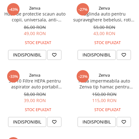
Auto
Zenva
Zenva
Accesorii Auto
-43%
-27%
Husa de protectie scaun auto
Oglinda auto pentru
Diagnosticare
copii, universala, anti-
supraveghere bebelusi, rotire
alunecare, impermeabila, cu
360 grade, fixare tetiera,
86,00 RON
59,00 RON
buzunare, neagra, protectie
25.5x17.5 cm Zenva
49,00 RON
43,00 RON
bancheta masina
STOC EPUIZAT
STOC EPUIZAT
INDISPONIBIL
INDISPONIBIL
Zenva
Zenva
-33%
-23%
Set 10 Filtre HEPA pentru
Husa impermeabila auto
aspirator auto portabil
Zenva tip hamac pentru
18000Pa
animale - protectie spate
58,00 RON
150,00 RON
masina
39,00 RON
115,00 RON
STOC EPUIZAT
STOC EPUIZAT
INDISPONIBIL
INDISPONIBIL