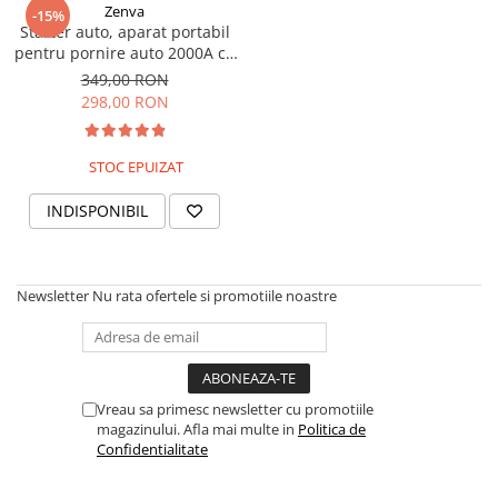
Zenva
-15%
Starter auto, aparat portabil
pentru pornire auto 2000A cu
Compresor 10 bari/150 PSI si
349,00 RON
baterie externa 14000 mAh -
298,00 RON
dispozitiv multifunctional 4 in
1
STOC EPUIZAT
INDISPONIBIL
Newsletter
Nu rata ofertele si promotiile noastre
Vreau sa primesc newsletter cu promotiile
magazinului. Afla mai multe in
Politica de
Confidentialitate