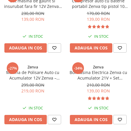
Set masina de gaurit si
Compresor auto cu baterie
Scoala si Gradinita
insurubat fara fir 12V Zenva -
portabil Zenva tip pistol 10
Cuplu puternic, 2 viteze, LED
bari/150 PSI - Pompa de aer
230,00 RON
170,00 RON
si 2 acumulatori
digitala multifunctionala
Ingrijire Personala
139,00 RON
139,00 RON
Aparate Masaj
Aparate pentru manichiura-
IN STOC
IN STOC
pedichiura
ADAUGA IN COS
ADAUGA IN COS
Dermato-Cosmetice
Igiena Orala
Zenva
Zenva
Ingrijirea Tenului
-27%
-34%
Masina de Polisare Auto cu
Bormasina Electrica Zenva cu
Orteze
Acumulator 12V Zenva –
Acumulator 21V + Set
Profesionala, Reglabila,
Profesional de Scule - 2
299,00 RON
210,00 RON
Portabila
Baterii Incluse
219,00 RON
139,00 RON
Modelare Corporala
Casa Si Gradina
IN STOC
IN STOC
Articole Animale - Pet Shop
ADAUGA IN COS
ADAUGA IN COS