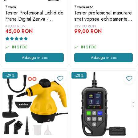
Zenva
Zenva-auto
Tester Profesional Lichid de
Tester profesional masurare
Frana Digital Zenva -
strat vopsea echipamente
Verificare Rapida si Precisa
auto, ABS, Ecran LCD, Alb-
49,00 RON
139,00 RON
45,00 RON
Tester Vopsea Auto
99,00 RON
IN STOC
IN STOC
Adauga in cos
Adauga in cos
-29%
-28%