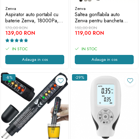
Zenva
Zenva
Aspirator auto portabil cu
Saltea gonflabila auto
baterie Zenva, 18000Pa,
Zenva pentru bancheta
motor brushless, 3 trepte
spate cu pompa electrica
170,00 RON
150,00 RON
de putere
139,00 RON
135 cm x 85 cm, Crem
119,00 RON
IN STOC
IN STOC
Adauga in cos
Adauga in cos
-8%
-29%