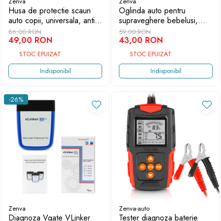
Zenva
Zenva
Husa de protectie scaun
Oglinda auto pentru
auto copii, universala, anti-
supraveghere bebelusi,
alunecare, impermeabila, cu
rotire 360 grade, fixare
86,00 RON
59,00 RON
buzunare, neagra, protectie
49,00 RON
tetiera, 25.5x17.5 cm Zenva
43,00 RON
bancheta masina
STOC EPUIZAT
STOC EPUIZAT
Indisponibil
Indisponibil
-26%
Zenva
Zenva-auto
Diagnoza Vgate VLinker
Tester diagnoza baterie