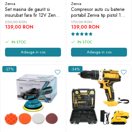
Zenva
Zenva
Set masina de gaurit si
Compresor auto cu baterie
insurubat fara fir 12V Zenva
portabil Zenva tip pistol 10
- Cuplu puternic, 2 viteze,
bari/150 PSI - Pompa de
230,00 RON
170,00 RON
LED si 2 acumulatori
139,00 RON
aer digitala multifunctionala
139,00 RON
IN STOC
IN STOC
Adauga in cos
Adauga in cos
-27%
-34%