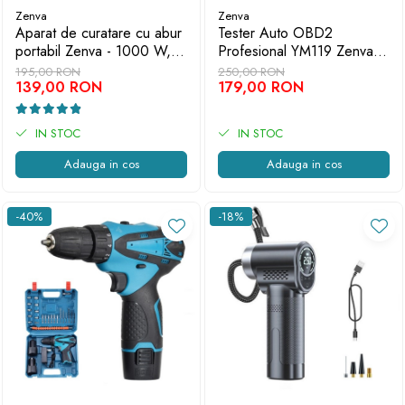
Zenva
Zenva
Aparat de curatare cu abur
Tester Auto OBD2
portabil Zenva - 1000 W,
Profesional YM119 Zenva -
presiune inalta,
Model 2025, Diagnoza
195,00 RON
250,00 RON
multifunctional
139,00 RON
Motor si Test Baterie
179,00 RON
IN STOC
IN STOC
Adauga in cos
Adauga in cos
-40%
-18%