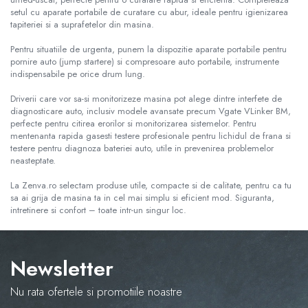
setul cu aparate portabile de curatare cu abur, ideale pentru igienizarea
tapiteriei si a suprafetelor din masina.
Pentru situatiile de urgenta, punem la dispozitie aparate portabile pentru
pornire auto (jump startere) si compresoare auto portabile, instrumente
indispensabile pe orice drum lung.
Driverii care vor sa-si monitorizeze masina pot alege dintre interfete de
diagnosticare auto, inclusiv modele avansate precum Vgate VLinker BM,
perfecte pentru citirea erorilor si monitorizarea sistemelor. Pentru
mentenanta rapida gasesti testere profesionale pentru lichidul de frana si
testere pentru diagnoza bateriei auto, utile in prevenirea problemelor
neasteptate.
La Zenva.ro selectam produse utile, compacte si de calitate, pentru ca tu
sa ai grija de masina ta in cel mai simplu si eficient mod. Siguranta,
intretinere si confort – toate intr-un singur loc.
Newsletter
Nu rata ofertele si promotiile noastre