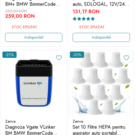
BM+ BMW BimmerCode
auto, SDLOGAL, 12V/24V,
Resetari Live Data
Afisaj digital, Compatibil cu
350,00 RON
131,17 RON
Regenerare DPF, OS
259,00 RON
motociclete, autoturisme,
Compatibil: IOS, Android
camioane, utilitare,
STOC EPUIZAT
STOC EPUIZAT
Negru/Rosu
Indisponibil
Indisponibil
-21%
-33%
Zenva
Zenva
Diagnoza Vgate VLinker
Set 10 Filtre HEPA pentru
BM BMW BimmerCode
aspirator auto portabil