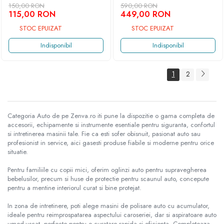
animale - protectie spate
OBD2 Bluetooth -
150,00 RON
590,00 RON
masina
115,00 RON
Diagnoză completă pentru
449,00 RON
toate sistemele auto,
STOC EPUIZAT
STOC EPUIZAT
compatibil Android & IOS
Indisponibil
Indisponibil
1
2
Categoria Auto de pe Zenva.ro iti pune la dispozitie o gama completa de
accesorii, echipamente si instrumente esentiale pentru siguranta, confortul
si intretinerea masinii tale. Fie ca esti sofer obisnuit, pasionat auto sau
profesionist in service, aici gasesti produse fiabile si moderne pentru orice
situatie.
Pentru familiile cu copii mici, oferim oglinzi auto pentru supravegherea
bebelusilor, precum si huse de protectie pentru scaunul auto, concepute
pentru a mentine interiorul curat si bine protejat.
In zona de intretinere, poti alege masini de polisare auto cu acumulator,
ideale pentru reimprospatarea aspectului caroseriei, dar si aspiratoare auto
umed-uscat, perfecte pentru o curatare rapida si eficienta. Completeaza