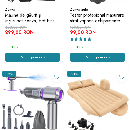
Zenva
Zenva-auto
Mașina de găurit și
Tester profesional masurare
înșurubat Zenva, Set Pistol
strat vopsea echipamente
cu impact 21V, 550Nm, 2
auto, ABS, Ecran LCD,
420,00 RON
139,00 RON
acumulatori Li-Ion si trusa
299,00 RON
Negru- Tester Vopsea Auto
99,00 RON
completa de accesorii
IN STOC
IN STOC
Adauga in cos
Adauga in cos
-18%
-21%