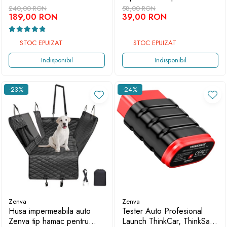
Resetari Live Data
18000Pa
240,00 RON
58,00 RON
Regenerare DPF, OS
189,00 RON
39,00 RON
Compatibil: Android
STOC EPUIZAT
STOC EPUIZAT
Indisponibil
Indisponibil
-23%
-24%
Zenva
Zenva
Husa impermeabila auto
Tester Auto Profesional
Zenva tip hamac pentru
Launch ThinkCar, ThinkSafe