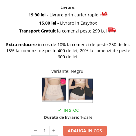
Accesorii pentru fetite
Rascals
Livrare:
Make-up
Rainbocorns
19.90 lei
- Livrare prin curier rapid
Papusi
Raspundel Istetel
15.00 lei -
Livrare in Easybox
Jucarii Baieti
Smile Games
Transport Gratuit
la comenzi peste 299 Lei
Arme de jucarie
Sparkle Girlz
Extra reducere
in cos de 10% la comenzi de peste 250 de lei,
Masinute
Stumble Guys
15% la comenzi de peste 400 de lei, 20% la comenzi de peste
Trenuri si Trenulete
Zenva
600 de lei
Vehicule
Unicorn Academy
Figurine
X-SHOT
Variante
: Negru
Zenva-Auto
Jocuri
Lanard Toys
Jocuri Creative
Jucarii Bebelusi
Jucarii de Baie
IN STOC
Jucarii De Plus
Durata de livrare:
1-2 zile
Puzzle
ADAUGA IN COS