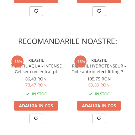
RECOMANDARILE NOASTRE:
RILASTIL
RILASTIL
-15%
-15%
RILASTIL AQUA - INTENSE
RILASTIL HYDROTENSEUR -
Gel ser concentrat pt
Fiole antirid efect lifting 7 X
hidratare si anti-poluare x
1ml
86,43 RON
105,75 RON
30ml
73,47 RON
89,89 RON
IN STOC
IN STOC
ADAUGA IN COS
ADAUGA IN COS