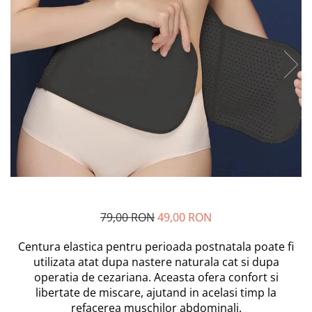
Bebe la Plimbare
Maxx Wheels
Ingrijire Piele, Par, Unghii
Minibo
Scutece si Servetele
Miraculous
Dispozitive Copii
Monopoly
Nebulizatoare
Monster Flex
Detergenti
MR.WHITE
My Planet Baby
Cadite bebe
New Born Baby
Noriel
Accesorii Bebe
Paw Patrol/ Patrula Catelusilor
Monitoare Video Bebelusi
Play-Doh
Articole Baie
Philips
79,00 RON
49,00 RON
Aspiratoare Nazale
Pampers
Genunchiere Bebelusi
Centura elastica pentru perioada postnatala poate fi
Pretty Pinky
utilizata atat dupa nastere naturala cat si dupa
Thomas and Friends
operatia de cezariana. Aceasta ofera confort si
Jocuri si Jucarii
Testoasele Ninja
libertate de miscare, ajutand in acelasi timp la
Jucarii Fete
Rilastil
refacerea muschilor abdominali.