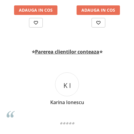
muschilor abdominali, ajuta si la definiarea liniei
ADAUGA IN COS
ADAUGA IN COS
taliei.
Va permite sa aveti postura corecta atunci cand
sunteti asezata si alaptati
Material moale si flexibil ce va permite sa va
miscati in voie
Prevazuta cu intarituri (balene) flexibile ce
⭐
Parerea clientilor conteaza
⭐
impedica centura sa se stranga formand cute
incomode sau care s-ar vedea prin haine
Material ce permite circulatia aerului si lasa piele
sa respire, astfel incat centura poate fi utilizata
K I
si pe timp de vara
Avantaje
:
Karina Ionescu
Grabeste strangerea tesuturilor si ajuta la
revenirea formelor de dinainte de sarcina
Ofera suport optim pentru abdomen si spate
⭐⭐⭐⭐⭐
Ajuta pielea sa redevina mai ferma si sa revina la