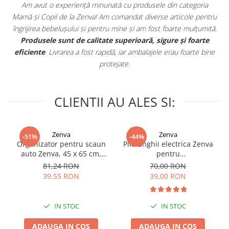
forma initiala
Am avut o experiență minunată cu produsele din categoria
Asigura o postura optima in timpul alaptarii
e
Mamă și Copil de la Zenva! Am comandat diverse articole pentru
in
îngrijirea bebelușului și pentru mine și am fost foarte mulțumită.
.
Produsele sunt de calitate superioară, sigure și foarte
eficiente
. Livrarea a fost rapidă, iar ambalajele erau foarte bine
protejate.
CLIENTII AU ALES SI:
Zenva
Zenva
-51%
-44%
Organizator pentru scaun
Pila unghii electrica Zenva
auto Zenva, 45 x 65 cm,
pentru
Suport Tableta,
bebelusi/copii/adulti, 6
81,24 RON
70,00 RON
Impermeabil, Negru,
capete de schimb, verde
39,55 RON
39,00 RON
Protectie Scaun Auto,
Spatar
IN STOC
IN STOC
ADAUGA IN COS
ADAUGA IN COS