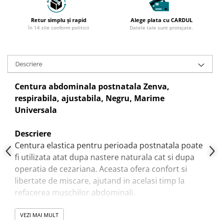
Auto
Accesorii Auto
Retur simplu și rapid
Alege plata cu CARDUL
în 14 zile conform politicii
Datele tale sunt protejate.
Diagnosticare
Descriere
Centura abdominala postnatala Zenva,
respirabila, ajustabila, Negru, Marime
Universala
Descriere
Centura elastica pentru perioada postnatala poate
fi utilizata atat dupa nastere naturala cat si dupa
operatia de cezariana. Aceasta ofera confort si
libertate de miscare, ajutand in acelasi timp la
refacerea muschilor abdominali.
Caracteristici:
VEZI MAI MULT