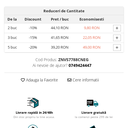
Scoala si Gradinita
Reduceri de Cantitate
Ingrijire Personala
De la
Discount
Pret
/ buc
Economisesti
Aparate Masaj
+
2
buc
-10%
44,10 RON
9,80 RON
Aparate pentru manichiura-
+
3
buc
-15%
41,65 RON
22,05 RON
pedichiura
+
5
buc
-20%
39,20 RON
49,00 RON
Dermato-Cosmetice
Igiena Orala
Cod Produs:
ZNV57788CNEG
Ai nevoie de ajutor?
0749424447
Ingrijirea Tenului
Orteze
Adauga la Favorite
Cere informatii
Modelare Corporala
Casa Si Gradina
Livrare rapidă in 24/48h
Livrare gratuită
Articole Animale - Pet Shop
Din stoc propriu la tine acasa.
la comenzi peste 299 de lei