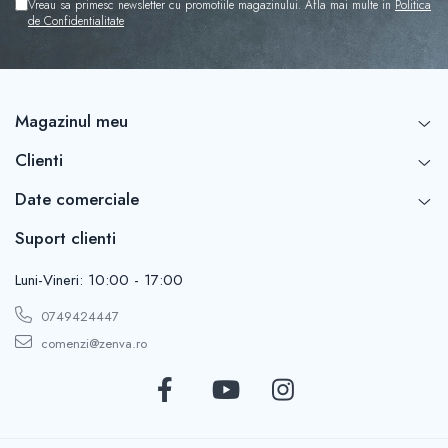
Vreau sa primesc newsletter cu promotiile magazinului. Afla mai multe in
Politica
Rascals
de Confidentialitate
Rainbocorns
Raspundel Istetel
Smile Games
Magazinul meu
Sparkle Girlz
Stumble Guys
Clienti
Zenva
Date comerciale
Unicorn Academy
X-SHOT
Suport clienti
Zenva-Auto
Lanard Toys
Luni-Vineri: 10:00 - 17:00
0749424447
comenzi@zenva.ro