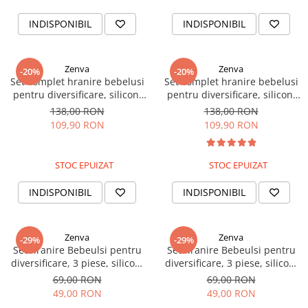
Rascals
INDISPONIBIL
INDISPONIBIL
Rainbocorns
Raspundel Istetel
Smile Games
Zenva
Zenva
-20%
-20%
Set complet hranire bebelusi
Set complet hranire bebelusi
Sparkle Girlz
pentru diversificare, silicon,
pentru diversificare, silicon,
Stumble Guys
fara BPA, 13 piese, Roz
fara BPA, 13 piese, Albastru
138,00 RON
138,00 RON
Zenva
109,90 RON
109,90 RON
Unicorn Academy
X-SHOT
STOC EPUIZAT
STOC EPUIZAT
Zenva-Auto
Lanard Toys
INDISPONIBIL
INDISPONIBIL
Zenva
Zenva
-29%
-29%
Set hranire Bebeulsi pentru
Set hranire Bebeulsi pentru
diversificare, 3 piese, silicon,
diversificare, 3 piese, silicon,
fara BPA, Roz
fara BPA, Albastru
69,00 RON
69,00 RON
49,00 RON
49,00 RON