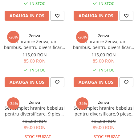
Scutece si Servetele
IN STOC
IN STOC
Jucarii de Baie
Maxx Wheels
Dispozitive Copii
Jucarii De Plus
Minibo
ADAUGA IN COS
ADAUGA IN COS
Nebulizatoare
Miraculous
Puzzle
Detergenti
Monopoly
Zenva
Zenva
-26%
-26%
Cadite bebe
Monster Flex
Set hranire Zenva, din
Set hranire Zenva, din
MR.WHITE
bambus, pentru diversificare,
bambus, pentru diversificare,
6+ luni, 5 piese, culoare Bleu,
6+ luni, 5 piese, culoare Roz,
115,00 RON
115,00 RON
My Planet Baby
model Ursulet
model Curcubeu
85,00 RON
85,00 RON
New Born Baby
IN STOC
IN STOC
Noriel
Paw Patrol/ Patrula Catelusilor
ADAUGA IN COS
ADAUGA IN COS
Play-Doh
Philips
Zenva
Zenva
Pampers
-34%
-34%
Set complet hranire bebelusi
Set complet hranire bebelusi
Pretty Pinky
pentru diversificare, 9 piese,
pentru diversificare,9 piese,
Thomas and Friends
silicon, fara BPA, Roz
silicon, fara BPA, Albastru
135,00 RON
135,00 RON
Testoasele Ninja
89,00 RON
89,00 RON
Rilastil
STOC EPUIZAT
STOC EPUIZAT