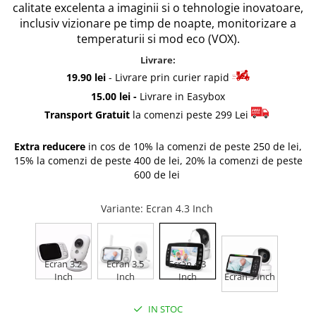
calitate excelenta a imaginii si o tehnologie inovatoare,
Rascals
inclusiv
vizionare pe timp de noapte, monitorizare a
Rainbocorns
temperaturii si mod eco (VOX).
Raspundel Istetel
Livrare:
Smile Games
19.90 lei
- Livrare prin curier rapid
Sparkle Girlz
15.00 lei -
Livrare in Easybox
Stumble Guys
Transport Gratuit
la comenzi peste 299 Lei
Zenva
Unicorn Academy
Extra reducere
in cos de 10% la comenzi de peste 250 de lei,
X-SHOT
15% la comenzi de peste 400 de lei, 20% la comenzi de peste
600 de lei
Zenva-Auto
Lanard Toys
Variante
: Ecran 4.3 Inch
Ecran 3.2
Ecran 3.5
Ecran 4.3
Inch
Inch
Inch
Ecran 5 Inch
IN STOC