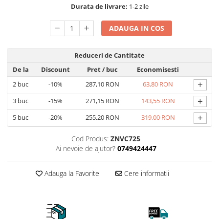
Durata de livrare:
1-2 zile
ADAUGA IN COS
Reduceri de Cantitate
De la
Discount
Pret
/ buc
Economisesti
+
2
buc
-10%
287,10 RON
63,80 RON
+
3
buc
-15%
271,15 RON
143,55 RON
+
5
buc
-20%
255,20 RON
319,00 RON
Cod Produs:
ZNVC725
Ai nevoie de ajutor?
0749424447
Adauga la Favorite
Cere informatii