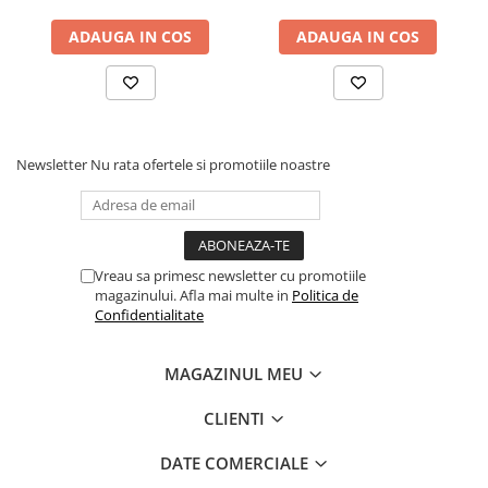
Temperatura optima in camera copiilor este
extrem de importanta si este diferita la bebelusi
ADAUGA IN COS
ADAUGA IN COS
fata de copiii mai mari. Conform recomadarilor
medicilor, temperatura ideala pentru camera
copilului este de 17-20°C pe timp de zi, respectiv
22-24°C pe timp de noapte, un termometru fiind
absolut necesar in camera copilului. Cu ajutorul
Newsletter
Nu rata ofertele si promotiile noastre
acestei functii poti monitoriza in permanenta
temperatura din camera bebelusului.
Vreau sa primesc newsletter cu promotiile
magazinului. Afla mai multe in
Politica de
Confidentialitate
MAGAZINUL MEU
CLIENTI
DATE COMERCIALE