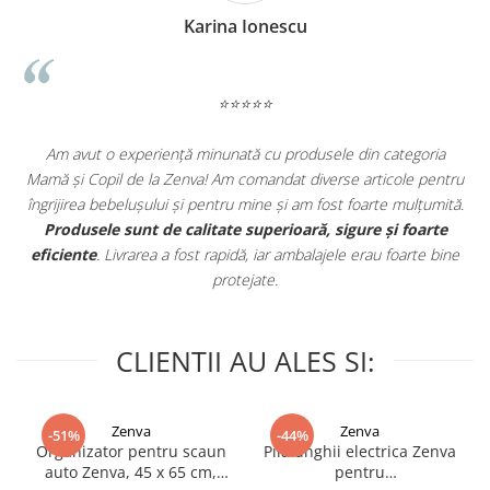
tehnologie de 2.4 Ghz. Datorita tehnologiei de
Karina Ionescu
criptare digitala, asocierea unica a receptorului iti
permite sa mentii o conexiune sigura si privata cu
bebelusul tau in orice moment.
⭐⭐⭐⭐⭐
Beneficii:
Am avut o experiență minunată cu produsele din categoria
Comunicare bidirectionala
e
Mamă și Copil de la Zenva! Am comandat diverse articole pentru
Microfonul incorporat si difuzorul te ajuta sa
in
îngrijirea bebelușului și pentru mine și am fost foarte mulțumită.
comunici tot timpul cu bebelusul tau.
.
Produsele sunt de calitate superioară, sigure și foarte
Ambele unitati ale dispozitivului de monitorizare
eficiente
. Livrarea a fost rapidă, iar ambalajele erau foarte bine
au microfon incorporat, permitand comunicarea
protejate.
bidirectionala intre copil si parinte.
Cateodata, copilul tau are nevoie numai de sunetul
linistitor al vocii tale. Prin utilizarea acestei
CLIENTII AU ALES SI:
caracteristici esentiale, te poti conecta cu copilul
tau din orice camera te-ai afla prin comunicarea in
timp real.
Zenva
Zenva
-51%
-44%
Nu doar iti vezi, dar iti si auzi bebelusul in orice
Organizator pentru scaun
Pila unghii electrica Zenva
auto Zenva, 45 x 65 cm,
pentru
moment, cu sunet foarte clar, de inalta calitate, ca