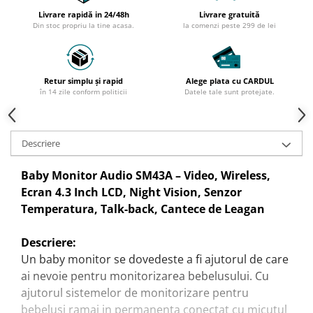
Livrare rapidă in 24/48h
Livrare gratuită
Din stoc propriu la tine acasa.
la comenzi peste 299 de lei
Retur simplu și rapid
Alege plata cu CARDUL
în 14 zile conform politicii
Datele tale sunt protejate.
Descriere
Baby Monitor Audio SM43A – Video, Wireless,
Ecran 4.3 Inch LCD, Night Vision, Senzor
Temperatura, Talk-back, Cantece de Leagan
Descriere:
Un baby monitor se dovedeste a fi ajutorul de care
ai nevoie pentru monitorizarea bebelusului. Cu
ajutorul sistemelor de monitorizare pentru
bebelusi ramai in permanenta conectat cu micutul