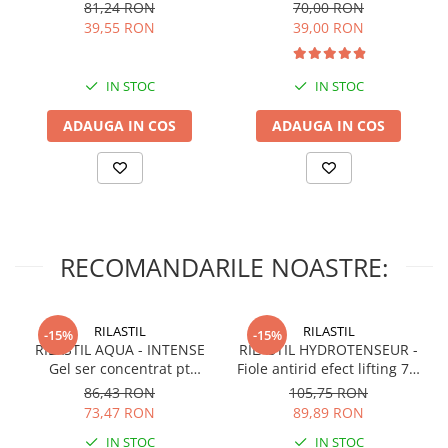
Suport Tableta,
bebelusi/copii/adulti, 6
81,24 RON
70,00 RON
si cum ai fi in aceeasi camera cu cel mic.
Impermeabil, Negru,
capete de schimb, verde
39,55 RON
39,00 RON
Protectie Scaun Auto,
Spatar
IN STOC
IN STOC
ADAUGA IN COS
ADAUGA IN COS
RECOMANDARILE NOASTRE:
RILASTIL
RILASTIL
-15%
-15%
RILASTIL AQUA - INTENSE
RILASTIL HYDROTENSEUR -
Gel ser concentrat pt
Fiole antirid efect lifting 7 X
hidratare si anti-poluare x
1ml
86,43 RON
105,75 RON
30ml
73,47 RON
89,89 RON
Functia de monitorizare a temperaturii
IN STOC
IN STOC