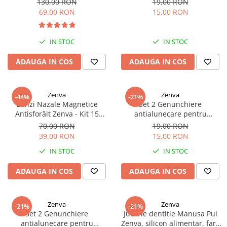
130,00 RON
19,00 RON
Rascals
Negru-Auriu
69,00 RON
15,00 RON
Rainbocorns
Raspundel Istetel
IN STOC
IN STOC
Smile Games
Sparkle Girlz
ADAUGA IN COS
ADAUGA IN COS
Stumble Guys
Zenva
Zenva
Zenva
-44%
-21%
Unicorn Academy
Benzi Nazale Magnetice
Set 2 Genunchiere
Antisforăit Zenva - Kit 15
antialunecare pentru
X-SHOT
Bucăți
Bebelusi Zenva, Gri deschis
70,00 RON
19,00 RON
Zenva-Auto
39,00 RON
15,00 RON
Lanard Toys
IN STOC
IN STOC
ADAUGA IN COS
ADAUGA IN COS
Zenva
Zenva
-21%
-21%
Set 2 Genunchiere
Jucarie dentitie Manusa Pui
antialunecare pentru
Zenva, silicon alimentar, fara