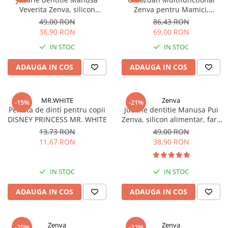
Veverita Zenva, silicon
Zenva pentru Mamici,
alimentar, fara BPA, 3-12 luni,
Bebelusi si Copii, Patut
49,00 RON
86,43 RON
Roz
Extensibil, Impermeabil,
38,90 RON
69,00 RON
Prindere Carucior, Mov
IN STOC
IN STOC
ADAUGA IN COS
ADAUGA IN COS
MR.WHITE
Zenva
-15%
-21%
Periuta de dinti pentru copii
Jucarie dentitie Manusa Pui
DISNEY PRINCESS MR. WHITE
Zenva, silicon alimentar, fara
BPA, 3-12 luni, Crem
13,73 RON
49,00 RON
11,67 RON
38,90 RON
IN STOC
IN STOC
ADAUGA IN COS
ADAUGA IN COS
Zenva
Zenva
-25%
-32%