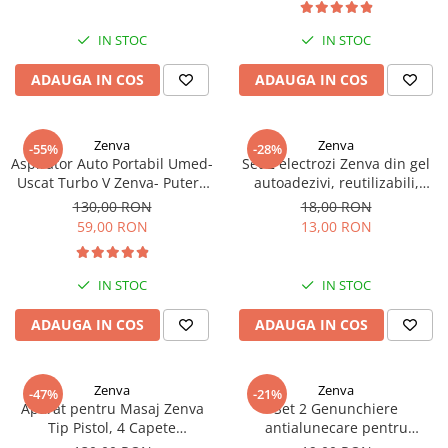
Scutece si Servetele
Jucarii de Baie
Maxx Wheels
Dispozitive Copii
IN STOC
IN STOC
Jucarii De Plus
Minibo
Nebulizatoare
Miraculous
Puzzle
ADAUGA IN COS
ADAUGA IN COS
Detergenti
Monopoly
Cadite bebe
Monster Flex
Zenva
Zenva
-55%
-28%
MR.WHITE
Aspirator Auto Portabil Umed-
Set 2 electrozi Zenva din gel
My Planet Baby
Uscat Turbo V Zenva- Putere
autoadezivi, reutilizabili,
Mare de Absorbtie, Accesorii
compatibili cu aparatele de
New Born Baby
130,00 RON
18,00 RON
Multiple
electrostimulare TENS, EMS, 4
59,00 RON
13,00 RON
Noriel
cm
Paw Patrol/ Patrula Catelusilor
Play-Doh
IN STOC
IN STOC
Philips
ADAUGA IN COS
ADAUGA IN COS
Pampers
Pretty Pinky
Thomas and Friends
Zenva
Zenva
-47%
-21%
Aparat pentru Masaj Zenva
Set 2 Genunchiere
Testoasele Ninja
Tip Pistol, 4 Capete
antialunecare pentru
Rilastil
Interschimbabile, 6 Viteze,
Bebelusi Zenva, Negru