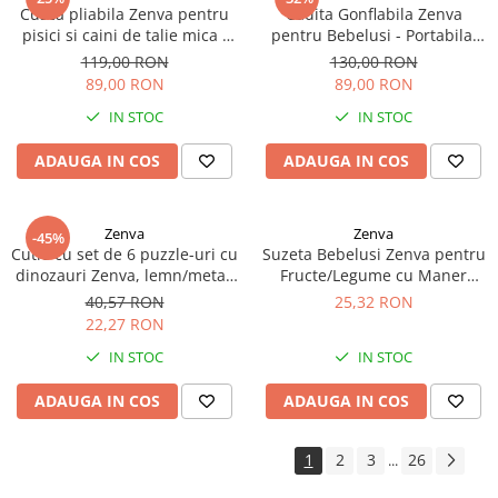
Cusca pliabila Zenva pentru
Cadita Gonflabila Zenva
pisici si caini de talie mica -
pentru Bebelusi - Portabila,
portabila, aerisita si usor de
Sigura si Ultra Confortabila,
119,00 RON
130,00 RON
transportat, Gri
Roz
89,00 RON
89,00 RON
IN STOC
IN STOC
ADAUGA IN COS
ADAUGA IN COS
Zenva
Zenva
-45%
Cutie cu set de 6 puzzle-uri cu
Suzeta Bebelusi Zenva pentru
dinozauri Zenva, lemn/metal,
Fructe/Legume cu Maner
multicolor, 16 x 10 x 7 cm
Silicon, Albastru
40,57 RON
25,32 RON
22,27 RON
IN STOC
IN STOC
ADAUGA IN COS
ADAUGA IN COS
1
2
3
26
...