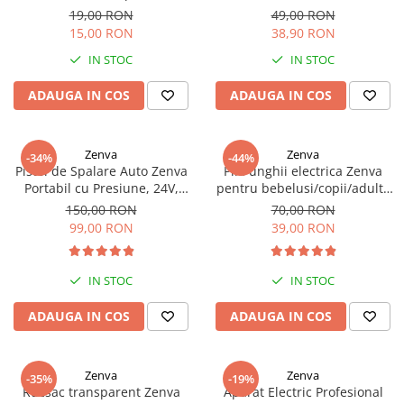
Bebelusi Zenva, Albastru
BPA, 3-12 luni, Roz deschis
19,00 RON
49,00 RON
15,00 RON
38,90 RON
IN STOC
IN STOC
ADAUGA IN COS
ADAUGA IN COS
Zenva
Zenva
-34%
-44%
Pistol de Spalare Auto Zenva
Pila unghii electrica Zenva
Portabil cu Presiune, 24V,
pentru bebelusi/copii/adulti,
baterie, 35 Bar, Jet de Apa si
6 capete de schimb, roz
150,00 RON
70,00 RON
Spuma, Cu Valiza
99,00 RON
39,00 RON
IN STOC
IN STOC
ADAUGA IN COS
ADAUGA IN COS
Zenva
Zenva
-35%
-19%
Rucsac transparent Zenva
Aparat Electric Profesional