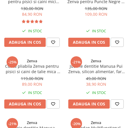
pentru pisici si caini mici
Zenva pentru Puncte Negre și
24x32x41 cm - ventilatie,
Acnee - 4 Capete + 4 Ace
130,00 RON
135,00 RON
confort si siguranta, Roz
Extractoare
84,90 RON
109,00 RON
IN STOC
IN STOC
ADAUGA IN COS
ADAUGA IN COS
Zenva
Zenva
-25%
-21%
Cusca pliabila Zenva pentru
Jucarie dentitie Manusa Pui
pisici si caini de talie mica -
Zenva, silicon alimentar, fara
portabila, aerisita si usor de
BPA, 3-12 luni, Albastru
119,00 RON
49,00 RON
transportat, Roz
89,00 RON
38,90 RON
IN STOC
IN STOC
ADAUGA IN COS
ADAUGA IN COS
Zenva
Zenva
-21%
-20%
Jucarie dentitie Manusa
Ghiozdan Multifunctional