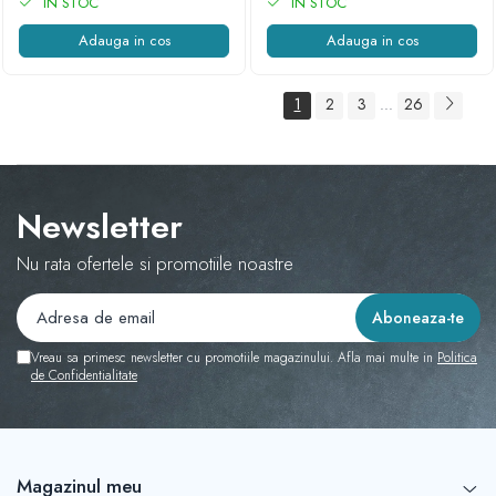
IN STOC
IN STOC
Adauga in cos
Adauga in cos
1
2
3
26
...
Newsletter
Nu rata ofertele si promotiile noastre
Vreau sa primesc newsletter cu promotiile magazinului. Afla mai multe in
Politica
de Confidentialitate
Magazinul meu