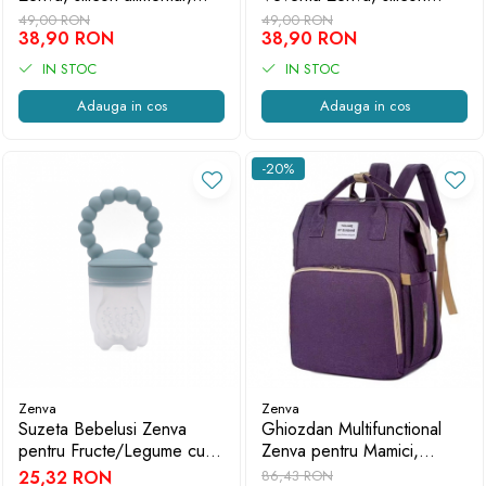
fara BPA, 3-12 luni,
alimentar, fara BPA, 3-12
49,00 RON
49,00 RON
Albastru
38,90 RON
luni, Roz
38,90 RON
IN STOC
IN STOC
Adauga in cos
Adauga in cos
-20%
Zenva
Zenva
Suzeta Bebelusi Zenva
Ghiozdan Multifunctional
pentru Fructe/Legume cu
Zenva pentru Mamici,
Maner Silicon, Albastru
Bebelusi si Copii, Patut
25,32 RON
86,43 RON