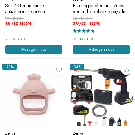
Set 2 Genunchiere
Pila unghii electrica Zenva
antialunecare pentru
pentru bebelusi/copii/adulti,
Bebelusi Zenva, Albastru
6 capete de schimb, roz
19,00 RON
70,00 RON
15,00 RON
39,00 RON
IN STOC
IN STOC
Adauga in cos
Adauga in cos
-21%
-34%
Zenva
Zenva