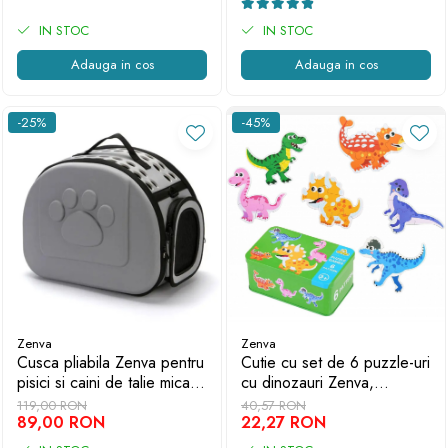
IN STOC
IN STOC
Adauga in cos
Adauga in cos
-25%
-45%
Zenva
Zenva
Cusca pliabila Zenva pentru
Cutie cu set de 6 puzzle-uri
pisici si caini de talie mica -
cu dinozauri Zenva,
portabila, aerisita si usor de
lemn/metal, multicolor, 16 x
119,00 RON
40,57 RON
transportat, Gri
89,00 RON
10 x 7 cm
22,27 RON