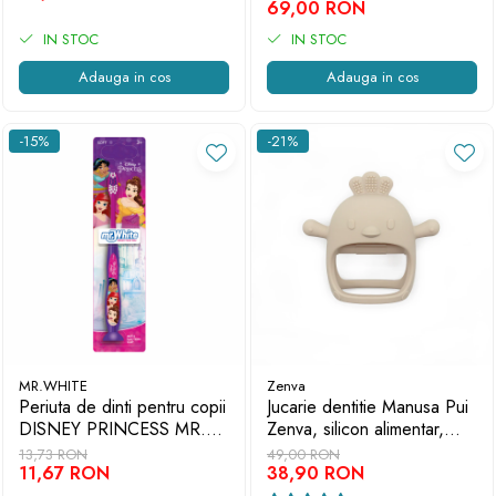
Extensibil, Impermeabil,
69,00 RON
Prindere Carucior, Mov
IN STOC
IN STOC
Adauga in cos
Adauga in cos
-15%
-21%
MR.WHITE
Zenva
Periuta de dinti pentru copii
Jucarie dentitie Manusa Pui
DISNEY PRINCESS MR.
Zenva, silicon alimentar,
WHITE
fara BPA, 3-12 luni, Crem
13,73 RON
49,00 RON
11,67 RON
38,90 RON