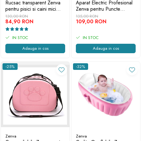
Rucsac transparent Zenva
Aparat Electric Profesional
pentru pisici si caini mici
Zenva pentru Puncte
24x32x41 cm - ventilatie,
Negre și Acnee - 4 Capete
130,00 RON
135,00 RON
confort si siguranta, Roz
84,90 RON
+ 4 Ace Extractoare
109,00 RON
IN STOC
IN STOC
Adauga in cos
Adauga in cos
-25%
-32%
Zenva
Zenva