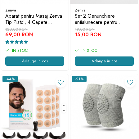
Zenva
Zenva
Aparat pentru Masaj Zenva
Set 2 Genunchiere
Tip Pistol, 4 Capete
antialunecare pentru
Interschimbabile, 6 Viteze,
Bebelusi Zenva, Negru
130,00 RON
19,00 RON
Negru-Auriu
69,00 RON
15,00 RON
IN STOC
IN STOC
Adauga in cos
Adauga in cos
-44%
-21%