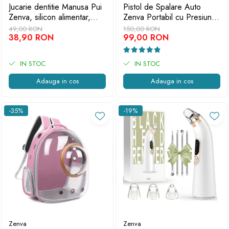
Jucarie dentitie Manusa Pui
Pistol de Spalare Auto
Zenva, silicon alimentar,
Zenva Portabil cu Presiune,
fara BPA, 3-12 luni, Roz
24V, baterie, 35 Bar, Jet de
49,00 RON
150,00 RON
deschis
38,90 RON
Apa si Spuma, Cu Valiza
99,00 RON
IN STOC
IN STOC
Adauga in cos
Adauga in cos
-35%
-19%
Zenva
Zenva