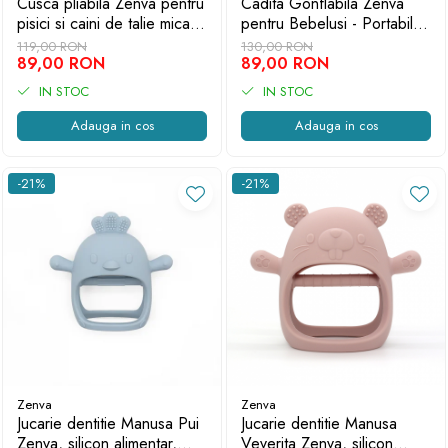
Cusca pliabila Zenva pentru
Cadita Gonflabila Zenva
pisici si caini de talie mica -
pentru Bebelusi - Portabila,
portabila, aerisita si usor de
Sigura si Ultra Confortabila,
119,00 RON
130,00 RON
transportat, Roz
89,00 RON
Roz
89,00 RON
IN STOC
IN STOC
Adauga in cos
Adauga in cos
-21%
-21%
Zenva
Zenva
Jucarie dentitie Manusa Pui
Jucarie dentitie Manusa
Zenva, silicon alimentar,
Veverita Zenva, silicon