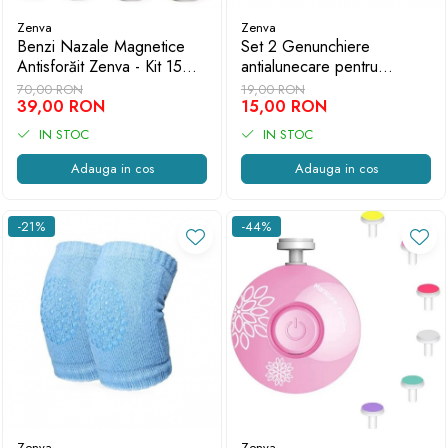
Zenva
Zenva
Benzi Nazale Magnetice
Set 2 Genunchiere
Antisforăit Zenva - Kit 15
antialunecare pentru
Bucăți
Bebelusi Zenva, Gri
70,00 RON
19,00 RON
39,00 RON
deschis
15,00 RON
IN STOC
IN STOC
Adauga in cos
Adauga in cos
-21%
-44%
Zenva
Zenva