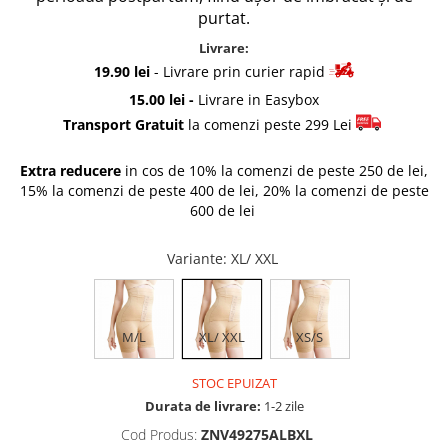
purtat.
Rascals
Rainbocorns
Livrare:
Raspundel Istetel
19.90 lei
- Livrare prin curier rapid
Smile Games
15.00 lei -
Livrare in Easybox
Sparkle Girlz
Transport Gratuit
la comenzi peste 299 Lei
Stumble Guys
Extra reducere
in cos de 10% la comenzi de peste 250 de lei,
Zenva
15% la comenzi de peste 400 de lei, 20% la comenzi de peste
Unicorn Academy
600 de lei
X-SHOT
Zenva-Auto
Variante
: XL/ XXL
Lanard Toys
M/L
XL/ XXL
XS/S
STOC EPUIZAT
Durata de livrare:
1-2 zile
Cod Produs:
ZNV49275ALBXL