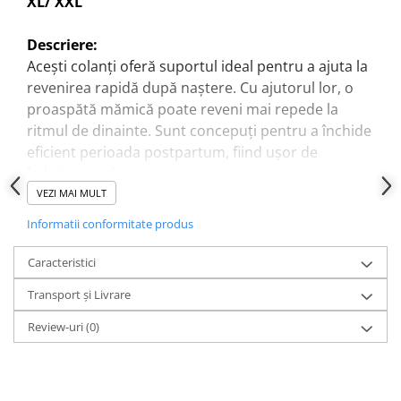
XL/ XXL
Descriere:
Acești colanți oferă suportul ideal pentru a ajuta la
revenirea rapidă după naștere. Cu ajutorul lor, o
proaspătă mămică poate reveni mai repede la
ritmul de dinainte. Sunt concepuți pentru a închide
eficient perioada postpartum, fiind ușor de
îmbrăcat și de purtat.
După naștere, mușchii abdominali drepti sunt
VEZI MAI MULT
întinși și separați, dar se recuperează treptat la
Informatii conformitate produs
forma lor anterioară. Colanții WonderMom, cu
centura integrată, sprijină și accelerează refacerea
Caracteristici
acestora, oferind exact suportul necesar. De aceea,
Transport și Livrare
se recomandă purtarea acestora în primele 6-10
săptămâni după naștere, pe parcursul întregii zile,
Review-uri
(0)
pentru a oferi susținerea necesară abdomenului și
spatelui. În plus, aceștia oferă o senzație de
stabilitate în mișcare, menținând în același timp