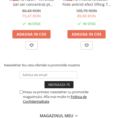
Gel ser concentrat pt
Fiole antirid efect lifting 7 X
hidratare si anti-poluare x
1ml
86,43 RON
105,75 RON
30ml
73,47 RON
89,89 RON
IN STOC
IN STOC
ADAUGA IN COS
ADAUGA IN COS
Newsletter
Nu rata ofertele si promotiile noastre
Vreau sa primesc newsletter cu promotiile
magazinului. Afla mai multe in
Politica de
Confidentialitate
MAGAZINUL MEU