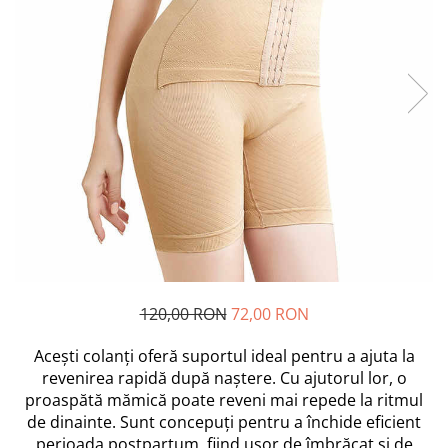
Scutece si Servetele
Jucarii de Baie
Maxx Wheels
Dispozitive Copii
Jucarii De Plus
Minibo
Nebulizatoare
Miraculous
Puzzle
Detergenti
Monopoly
Cadite bebe
Monster Flex
MR.WHITE
My Planet Baby
New Born Baby
Noriel
Paw Patrol/ Patrula Catelusilor
Play-Doh
Philips
120,00 RON
72,00 RON
Pampers
Acești colanți oferă suportul ideal pentru a ajuta la
Pretty Pinky
revenirea rapidă după naștere. Cu ajutorul lor, o
Thomas and Friends
proaspătă mămică poate reveni mai repede la ritmul
Testoasele Ninja
de dinainte. Sunt concepuți pentru a închide eficient
Rilastil
perioada postpartum, fiind ușor de îmbrăcat și de