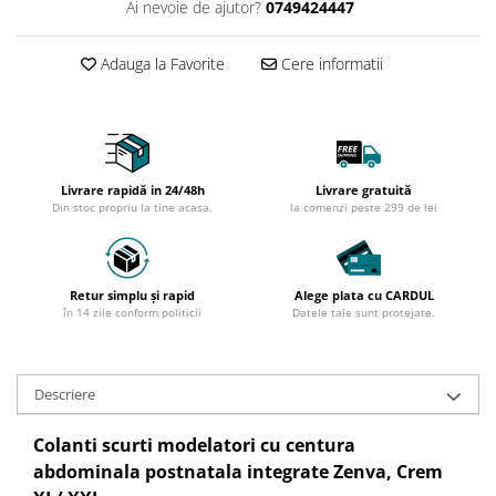
Ai nevoie de ajutor?
0749424447
Adauga la Favorite
Cere informatii
Livrare rapidă in 24/48h
Livrare gratuită
Din stoc propriu la tine acasa.
la comenzi peste 299 de lei
Retur simplu și rapid
Alege plata cu CARDUL
în 14 zile conform politicii
Datele tale sunt protejate.
Descriere
Colanti scurti modelatori cu centura
abdominala postnatala integrate Zenva, Crem