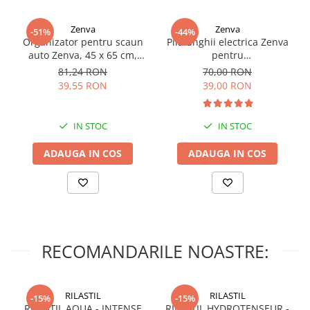
Zenva
Zenva
-51%
-44%
Organizator pentru scaun
Pila unghii electrica Zenva
auto Zenva, 45 x 65 cm,
pentru
Suport Tableta,
bebelusi/copii/adulti, 6
81,24 RON
70,00 RON
Impermeabil, Negru,
capete de schimb, verde
39,55 RON
39,00 RON
Protectie Scaun Auto,
Spatar
IN STOC
IN STOC
ADAUGA IN COS
ADAUGA IN COS
RECOMANDARILE NOASTRE:
RILASTIL
RILASTIL
-15%
-15%
RILASTIL AQUA - INTENSE
RILASTIL HYDROTENSEUR -