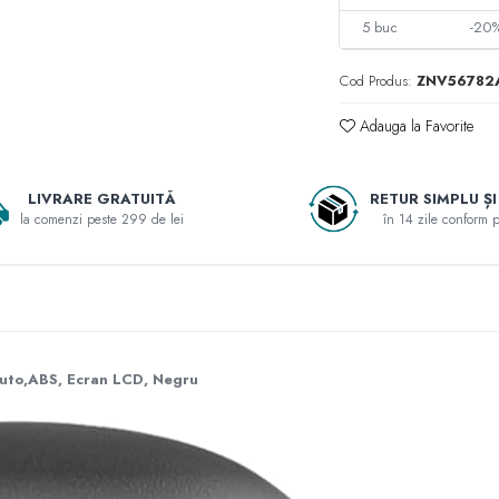
5
buc
-20
Cod Produs:
ZNV56782
Adauga la Favorite
LIVRARE GRATUITĂ
RETUR SIMPLU ȘI
la comenzi peste 299 de lei
în 14 zile conform po
uto,ABS, Ecran LCD, Negru