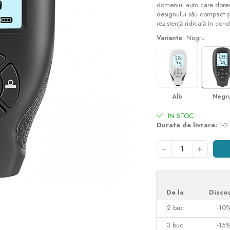
domeniul auto care doresc 
designului său compact și 
rezistență ridicată în cond
Variante
: Negru
Alb
Negr
IN STOC
Durata de livrare:
1-2 
De la
Disco
2
buc
-10
3
buc
-15