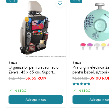
-51%
-44%
Pachetul include: 1 buc. x Aparat de masurare a grosimii s
Zenva
Zenva
Organizator pentru scaun auto
Pila unghii electrica Z
Zenva, 45 x 65 cm, Suport
pentru bebelusi/copii/
Tableta, Impermeabil, Negru,
capete de schimb, ve
39,55 RON
39,00 RO
81,24 RON
70,00 RON
Protectie Scaun Auto, Spatar
IN STOC
IN STOC
Adauga in cos
Adauga in co