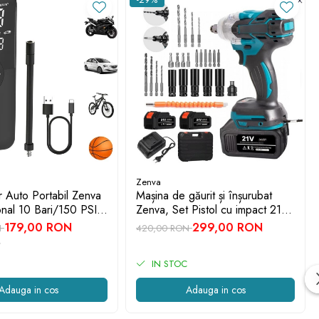
Zenva
 Auto Portabil Zenva
Mașina de găurit și înșurubat
ional 10 Bari/150 PSI -
Zenva, Set Pistol cu impact 21V,
e 5200 mAh, Iluminare
550Nm, 2 acumulatori Li-Ion si
179,00 RON
299,00 RON
N
420,00 RON
an Digital
trusa completa de accesorii
IN STOC
Adauga in cos
Adauga in cos