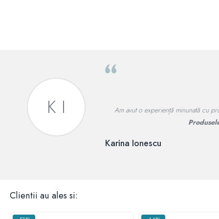
P A
Jocuri si figurine Rascals pentru copii.
P
Popescu Adrian
Clientii au ales si: