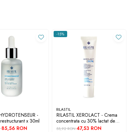
-15%
RILASTIL
 HYDROTENSEUR -
RILASTIL XEROLACT - Crema
 restructurant x 30ml
concentrata cu 30% lactat de
sodiu x 40ml
85,56 RON
47,53 RON
N
55,92 RON