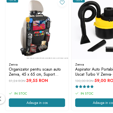
Auto
Accesorii Auto
Diagnosticare
Zenva
Zenva
Organizator pentru scaun auto
Aspirator Auto Portab
Zenva, 45 x 65 cm, Suport
Uscat Turbo V Zenva-
Tableta, Impermeabil, Negru,
Mare de Absorbtie, A
39,55 RON
59,00 R
81,24 RON
130,00 RON
Protectie Scaun Auto, Spatar
Multiple
IN STOC
IN STOC
Adauga in cos
Adauga in co