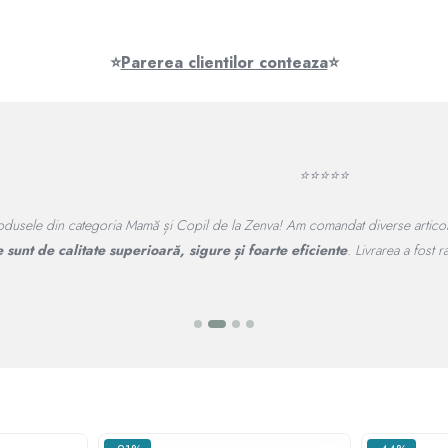
⭐
Parerea clientilor conteaza
⭐
⭐⭐⭐⭐⭐
rocesul de comandă a fost simplu, iar livrarea rapidă.
Recomand cu înc