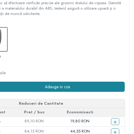
să efectueze verificări precise ale grosimii stratului de vopsea. Datorită
a materialului durabil din ABS, testerul asigură o utilizare ușoară și o
iții de muncă solicitante.
u
zile
Adauga in cos
Reduceri de Cantitate
unt
Pret
/ buc
Economisesti
+
%
89,10 RON
19,80 RON
+
%
84,15 RON
44,55 RON