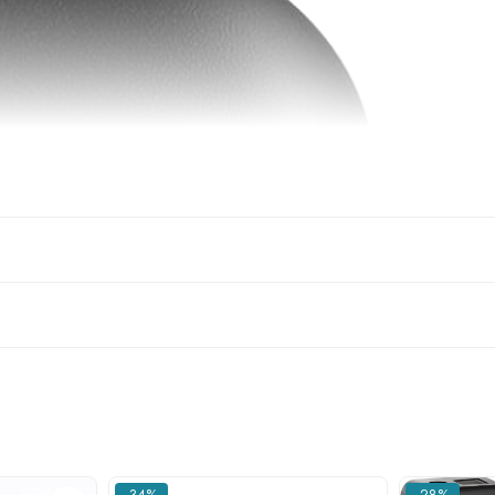
-34%
-28%