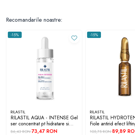
Recomandarile noastre:
-15%
-15%
RILASTIL
RILASTIL
RILASTIL AQUA - INTENSE Gel
RILASTIL HYDROTEN
ser concentrat pt hidratare si
Fiole antirid efect lifti
anti-poluare x 30ml
73,47 RON
89,89 R
86,43 RON
105,75 RON