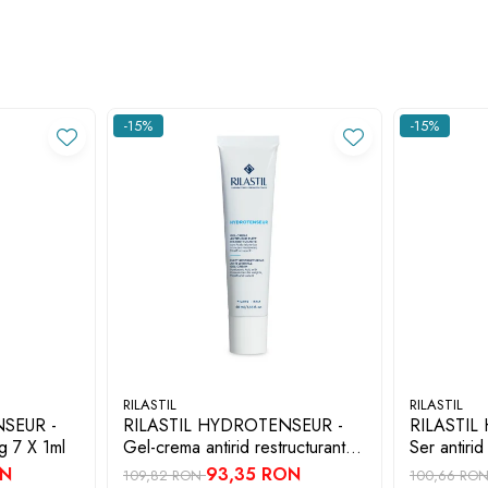
-15%
-15%
RILASTIL
RILASTIL
SEUR -
RILASTIL HYDROTENSEUR -
RILASTIL
ng 7 X 1ml
Gel-crema antirid restructurant
Ser antirid
MAT x 40ml
ON
93,35 RON
109,82 RON
100,66 RO