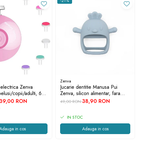
-21%
Zenva
 electrica Zenva
Jucarie dentitie Manusa Pui
elusi/copii/adulti, 6
Zenva, silicon alimentar, fara
 schimb, roz
BPA, 3-12 luni, Albastru
39,00 RON
38,90 RON
49,00 RON
IN STOC
Adauga in cos
Adauga in cos