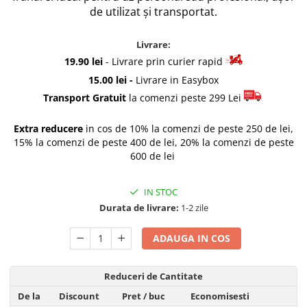
de utilizat și transportat.
Rascals
Rainbocorns
Livrare:
Raspundel Istetel
19.90 lei
- Livrare prin curier rapid
Smile Games
15.00 lei -
Livrare in Easybox
Sparkle Girlz
Transport Gratuit
la comenzi peste 299 Lei
Stumble Guys
Zenva
Extra reducere
in cos de 10% la comenzi de peste 250 de lei,
Unicorn Academy
15% la comenzi de peste 400 de lei, 20% la comenzi de peste
X-SHOT
600 de lei
Zenva-Auto
Lanard Toys
IN STOC
Durata de livrare:
1-2 zile
ADAUGA IN COS
Reduceri de Cantitate
De la
Discount
Pret
/ buc
Economisesti