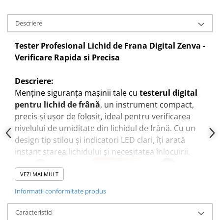
Descriere
Tester Profesional Lichid de Frana Digital Zenva -
Verificare Rapida si Precisa
Descriere:
Menține siguranța mașinii tale cu
testerul digital
pentru lichid de frână
, un instrument compact,
precis și ușor de folosit, ideal pentru verificarea
nivelului de umiditate din lichidul de frână. Cu un
design tip stilou și indicatori LED clari, îți arată
instant starea lichidului și necesitatea înlocuirii.
VEZI MAI MULT
Informatii conformitate produs
Caracteristici