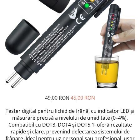
Scutece si Servetele
Jucarii de Baie
Maxx Wheels
Dispozitive Copii
Jucarii De Plus
Minibo
Nebulizatoare
Miraculous
Puzzle
Detergenti
Monopoly
Cadite bebe
Monster Flex
MR.WHITE
My Planet Baby
New Born Baby
Noriel
Paw Patrol/ Patrula Catelusilor
Play-Doh
Philips
49,00 RON
45,00 RON
Pampers
Tester digital pentru lichid de frână, cu indicator LED și
Pretty Pinky
măsurare precisă a nivelului de umiditate (0–4%).
Thomas and Friends
Compatibil cu DOT3, DOT4 și DOT5.1, oferă rezultate
Testoasele Ninja
rapide și clare, prevenind defectarea sistemului de
Rilastil
frânare. Ideal pentru uz personal sau profesional, ușor