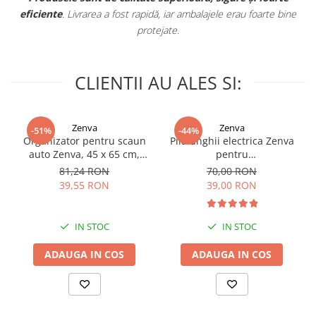
pidă, iar ambalajele erau foarte bine
otejate.
CLIENTII AU ALES SI:
Zenva
Zenva
-51%
-44%
Organizator pentru scaun
Pila unghii electrica Zenva
auto Zenva, 45 x 65 cm,
pentru
Suport Tableta,
bebelusi/copii/adulti, 6
81,24 RON
70,00 RON
Impermeabil, Negru,
capete de schimb, verde
39,55 RON
39,00 RON
Protectie Scaun Auto,
Spatar
IN STOC
IN STOC
ADAUGA IN COS
ADAUGA IN COS