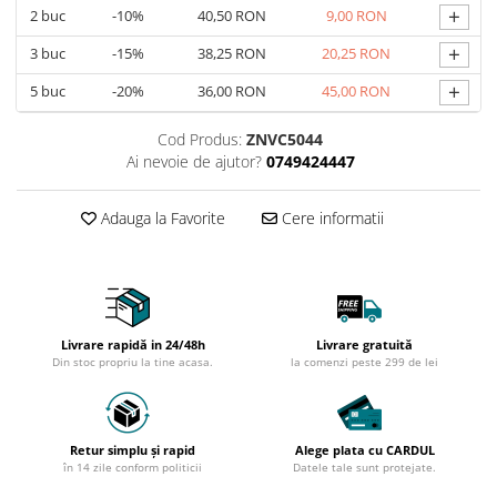
+
2
buc
-10%
40,50 RON
9,00 RON
+
3
buc
-15%
38,25 RON
20,25 RON
+
5
buc
-20%
36,00 RON
45,00 RON
Cod Produs:
ZNVC5044
Ai nevoie de ajutor?
0749424447
Adauga la Favorite
Cere informatii
Livrare rapidă in 24/48h
Livrare gratuită
Din stoc propriu la tine acasa.
la comenzi peste 299 de lei
Retur simplu și rapid
Alege plata cu CARDUL
în 14 zile conform politicii
Datele tale sunt protejate.