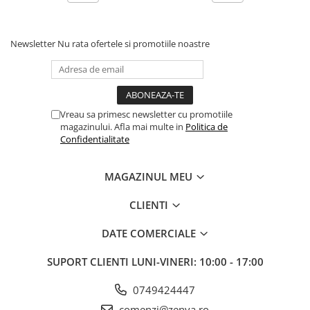
apa din abundenta. Tineti recipientul inchis
corespunzator si departe de caldura. Filtrele solare
Newsletter
Nu rata ofertele si promotiile noastre
din componenta lotiunii pot pata hainele.
Formă de prezentare:
200 ml
Vreau sa primesc newsletter cu promotiile
magazinului. Afla mai multe in
Politica de
Confidentialitate
MAGAZINUL MEU
CLIENTI
DATE COMERCIALE
SUPORT CLIENTI
LUNI-VINERI: 10:00 - 17:00
0749424447
comenzi@zenva.ro