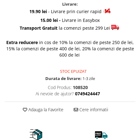
Livrare:
Rascals
19.90 lei
- Livrare prin curier rapid
Rainbocorns
15.00 lei -
Livrare in Easybox
Raspundel Istetel
Transport Gratuit
la comenzi peste 299 Lei
Smile Games
Sparkle Girlz
Extra reducere
in cos de 10% la comenzi de peste 250 de lei,
Stumble Guys
15% la comenzi de peste 400 de lei, 20% la comenzi de peste
Zenva
600 de lei
Unicorn Academy
X-SHOT
STOC EPUIZAT
Zenva-Auto
Durata de livrare:
1-3 zile
Lanard Toys
Cod Produs:
108520
Ai nevoie de ajutor?
0749424447
Adauga la Favorite
Cere informatii