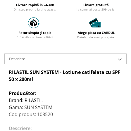
Livrare rapidă in 24/48h
Livrare gratuită
Din stoc propriu la tine acasa.
la comenzi peste 299 de lei
Retur simplu și rapid
Alege plata cu CARDUL
în 14 zile conform politicii
Datele tale sunt protejate.
Descriere
RILASTIL SUN SYSTEM - Lotiune catifelata cu SPF
50 x 200ml
Producător:
Brand: RILASTIL
Gama: SUN SYSTEM
Cod produs: 108520
Descriere: