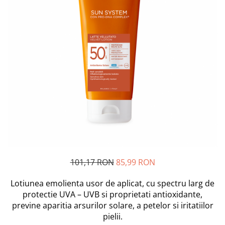
Scutece si Servetele
Jucarii de Baie
Maxx Wheels
Dispozitive Copii
Jucarii De Plus
Minibo
Nebulizatoare
Miraculous
Puzzle
Detergenti
Monopoly
Cadite bebe
Monster Flex
MR.WHITE
My Planet Baby
New Born Baby
Noriel
Paw Patrol/ Patrula Catelusilor
Play-Doh
Philips
101,17 RON
85,99 RON
Pampers
Pretty Pinky
Lotiunea emolienta usor de aplicat, cu spectru larg de
protectie UVA – UVB si proprietati antioxidante,
Thomas and Friends
previne aparitia arsurilor solare, a petelor si iritatiilor
Testoasele Ninja
pielii.
Rilastil