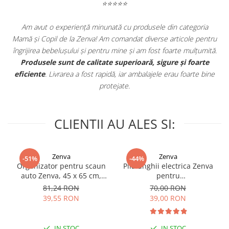
Peucedanum ostruthium Leaf Extract • Buddleja
⭐⭐⭐⭐⭐
davidii leaf Extract • Artemisia umbelliformis
Extract • Pinus pinaster Bark/Bud Extract •
Am avut o experiență minunată cu produsele din categoria
Schisandra chinensis Fruit Extract • Tetrasodium
e
Mamă și Copil de la Zenva! Am comandat diverse articole pentru
Glutamate Diacetate • Diglycerin • Glycerin •
in
îngrijirea bebelușului și pentru mine și am fost foarte mulțumită.
Caprylic/Capric Triglyceride • Sodium Hydroxide •
.
Produsele sunt de calitate superioară, sigure și foarte
eficiente
. Livrarea a fost rapidă, iar ambalajele erau foarte bine
Sodium Benzoate • Potassium Sorbate • Parfum
protejate.
(Fragrance).
Poate fi utilizat pentru:
CLIENTII AU ALES SI:
Adulti
Zona de aplicare:
Zenva
Zenva
-51%
-44%
Față - Corp
Organizator pentru scaun
Pila unghii electrica Zenva
auto Zenva, 45 x 65 cm,
pentru
Tip de piele:
Suport Tableta,
bebelusi/copii/adulti, 6
81,24 RON
70,00 RON
Impermeabil, Negru,
capete de schimb, verde
Pielea foarte sensibilă la soare și predispusă
39,55 RON
39,00 RON
Protectie Scaun Auto,
eritemului
Spatar
IN STOC
IN STOC