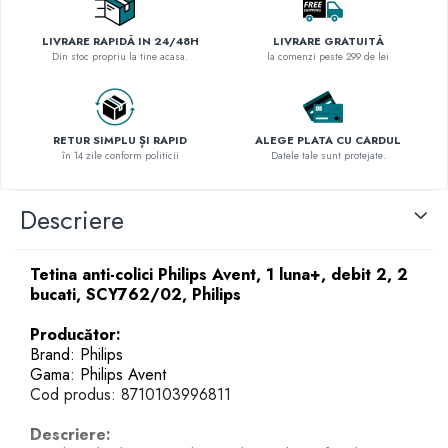
LIVRARE RAPIDĂ IN 24/48H
LIVRARE GRATUITĂ
Din stoc propriu la tine acasa.
la comenzi peste 299 de lei
RETUR SIMPLU ȘI RAPID
ALEGE PLATA CU CARDUL
în 14 zile conform politicii
Datele tale sunt protejate.
Descriere
Tetina anti-colici Philips Avent, 1 luna+, debit 2, 2
bucati, SCY762/02, Philips
Producător:
Brand: Philips
Gama: Philips Avent
Cod produs: 8710103996811
Descriere: