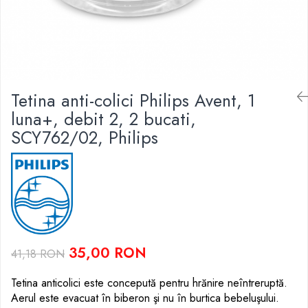
Scutece si Servetele
Jucarii de Baie
Maxx Wheels
Dispozitive Copii
Jucarii De Plus
Minibo
Nebulizatoare
Miraculous
Puzzle
Detergenti
Monopoly
Cadite bebe
Monster Flex
Tetina anti-colici Philips Avent, 1
MR.WHITE
luna+, debit 2, 2 bucati,
My Planet Baby
SCY762/02, Philips
New Born Baby
Noriel
Paw Patrol/ Patrula Catelusilor
Play-Doh
Philips
Pampers
Pretty Pinky
35,00 RON
41,18 RON
Thomas and Friends
Tetina anticolici este concepută pentru hrănire neîntreruptă.
Testoasele Ninja
Aerul este evacuat în biberon şi nu în burtica bebeluşului.
Rilastil