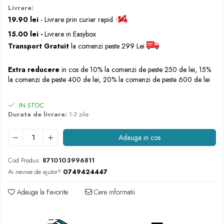
Livrare:
Rascals
19.90 lei
- Livrare prin curier rapid
Rainbocorns
15.00 lei -
Livrare in Easybox
Raspundel Istetel
Transport Gratuit
la comenzi peste 299 Lei
Smile Games
Sparkle Girlz
Extra reducere
in cos de 10% la comenzi de peste 250 de lei, 15%
Stumble Guys
la comenzi de peste 400 de lei, 20% la comenzi de peste 600 de lei
Zenva
Unicorn Academy
IN STOC
X-SHOT
Durata de livrare:
1-3 zile
Zenva-Auto
Adauga in cos
Lanard Toys
Cod Produs:
8710103996811
Ai nevoie de ajutor?
0749424447
Adauga la Favorite
Cere informatii