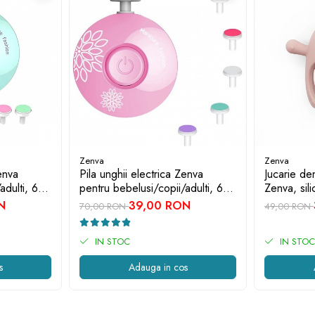
Zenva
Zenva
enva
Pila unghii electrica Zenva
Jucarie de
adulti, 6
pentru bebelusi/copii/adulti, 6
Zenva, sili
rde
capete de schimb, roz
BPA, 3-12 
N
39,00 RON
70,00 RON
49,00 RON
IN STOC
IN STOC
s
Adauga in cos