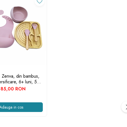
e Zenva, din bambus,
rsificare, 6+ luni, 5
oare Roz, model
85,00 RON
N
Adauga in cos