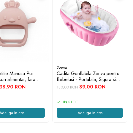
Zenva
ntitie Manusa Pui
Cadita Gonflabila Zenva pentru
con alimentar, fara
Bebelusi - Portabila, Sigura si
luni, Roz deschis
Ultra Confortabila, Roz
38,90 RON
89,00 RON
130,00 RON
IN STOC
Adauga in cos
Adauga in cos