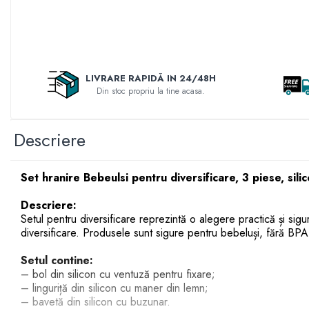
Accesorii pentru fetite
Rascals
Distribuie
Make-up
Rainbocorns
pe
Facebook
Papusi
Raspundel Istetel
Jucarii Baieti
Smile Games
LIVRARE RAPIDĂ IN 24/48H
Arme de jucarie
Sparkle Girlz
Din stoc propriu la tine acasa.
Masinute
Stumble Guys
Trenuri si Trenulete
Zenva
Descriere
Vehicule
Unicorn Academy
Figurine
X-SHOT
Zenva-Auto
Set hranire Bebeulsi pentru diversificare, 3 piese, sili
Jocuri
Lanard Toys
Jocuri Creative
Descriere:
Setul pentru diversificare reprezintă o alegere practică și sigur
Jucarii Bebelusi
diversificare. Produsele sunt sigure pentru bebeluși, fără BPA
Jucarii de Baie
Setul contine:
Jucarii De Plus
– bol din silicon cu ventuză pentru fixare;
Puzzle
– linguriță din silicon cu maner din lemn;
– bavetă din silicon cu buzunar.