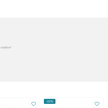
redere!
-32%