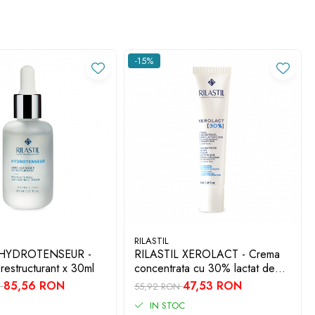
-15%
RILASTIL
 HYDROTENSEUR -
RILASTIL XEROLACT - Crema
 restructurant x 30ml
concentrata cu 30% lactat de
sodiu x 40ml
85,56 RON
47,53 RON
N
55,92 RON
IN STOC