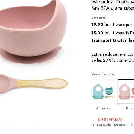
este potrivit în peri
fără BPA și alte subs
Livrare:
19.90 lei
- Livrare prin
15.00 lei -
Livrare in E
Transport Gratuit
la 
Extra reducere
in cos
de lei, 20% la comenzi 
Variante
: Roz
Albastru
Roz
STOC EPUIZAT
Durata de livrare:
1-2 