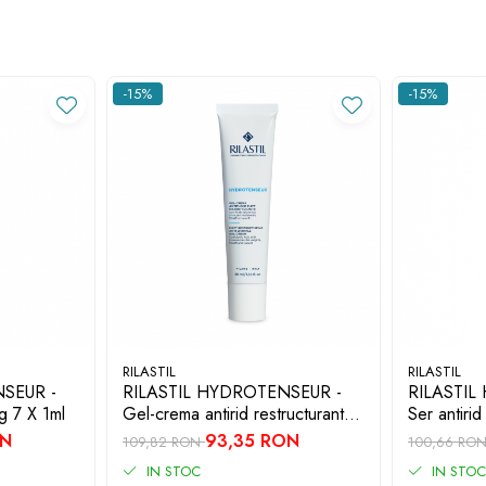
-15%
-15%
RILASTIL
RILASTIL
SEUR -
RILASTIL HYDROTENSEUR -
RILASTIL
ng 7 X 1ml
Gel-crema antirid restructurant
Ser antirid
MAT x 40ml
ON
93,35 RON
109,82 RON
100,66 RO
IN STOC
IN STOC