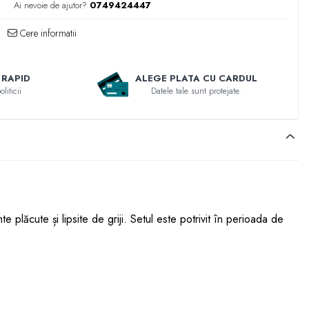
3
Ai nevoie de ajutor?
0749424447
Cere informatii
 RAPID
ALEGE PLATA CU CARDUL
liticii
Datele tale sunt protejate.
e plăcute și lipsite de griji. Setul este potrivit în perioada de