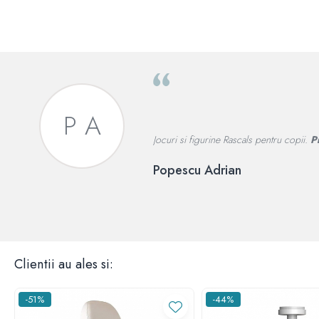
P A
Jocuri si figurine Rascals pentru copii.
P
Popescu Adrian
Clientii au ales si:
-51%
-44%