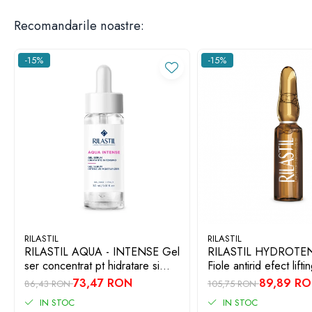
Recomandarile noastre:
-15%
-15%
RILASTIL
RILASTIL
RILASTIL AQUA - INTENSE Gel
RILASTIL HYDROTEN
ser concentrat pt hidratare si
Fiole antirid efect lifti
anti-poluare x 30ml
73,47 RON
89,89 R
86,43 RON
105,75 RON
IN STOC
IN STOC