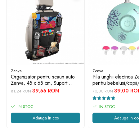
Zenva
Zenva
Organizator pentru scaun auto
Pila unghii electrica Z
Zenva, 45 x 65 cm, Suport
pentru bebelusi/copii/
Tableta, Impermeabil, Negru,
capete de schimb, ve
39,55 RON
39,00 RO
81,24 RON
70,00 RON
Protectie Scaun Auto, Spatar
IN STOC
IN STOC
Adauga in cos
Adauga in co