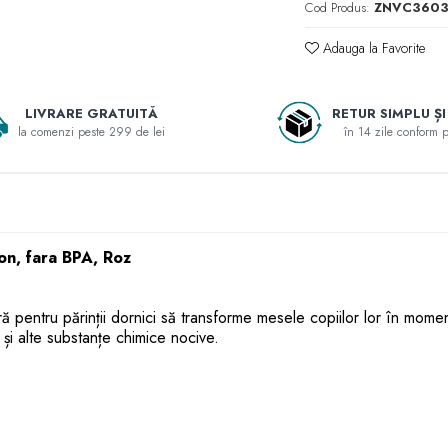
Cod Produs:
ZNVC360
Adauga la Favorite
LIVRARE GRATUITĂ
RETUR SIMPLU ȘI
la comenzi peste 299 de lei
în 14 zile conform po
con, fara BPA, Roz
ă pentru părinții dornici să transforme mesele copiilor lor în moment
 și alte substanțe chimice nocive.