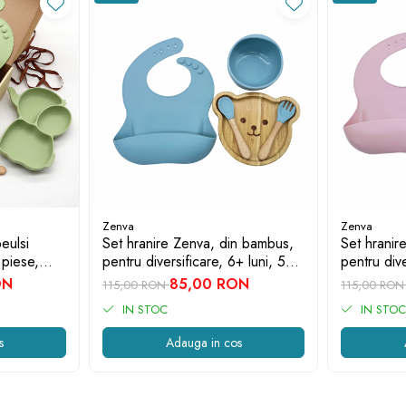
Zenva
Zenva
eulsi
Set hranire Zenva, din bambus,
Set hranir
 piese,
pentru diversificare, 6+ luni, 5
pentru dive
rde, model
piese, culoare Bleu, model
piese, cul
ON
85,00 RON
115,00 RON
115,00 RO
Ursulet
Curcubeu
IN STOC
IN STOC
s
Adauga in cos