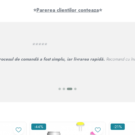
⭐
Parerea clientilor conteaza
⭐
⭐⭐⭐⭐⭐
rocesul de comandă a fost simplu, iar livrarea rapidă.
Recomand cu înc
-44%
-21%