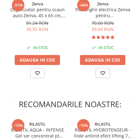
Zenva
Zenva
Vârstă recomandată:
-51%
-44%
Organizator pentru scaun
Pila unghii electrica Zenva
De la 6 luni.
auto Zenva, 45 x 65 cm,
pentru
Suport Tableta,
bebelusi/copii/adulti, 6
81,24 RON
70,00 RON
Material:
Impermeabil, Negru,
capete de schimb, verde
39,55 RON
39,00 RON
Protectie Scaun Auto,
Silicon alimentar, lemn
Spatar
IN STOC
IN STOC
ADAUGA IN COS
ADAUGA IN COS
RECOMANDARILE NOASTRE:
RILASTIL
RILASTIL
-15%
-15%
RILASTIL AQUA - INTENSE
RILASTIL HYDROTENSEUR -
Gel ser concentrat pt
Fiole antirid efect lifting 7 X