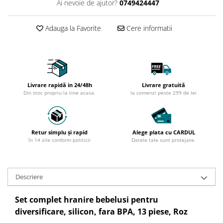
Ai nevoie de ajutor?
0749424447
Adauga la Favorite
Cere informatii
Livrare rapidă in 24/48h
Livrare gratuită
Din stoc propriu la tine acasa.
la comenzi peste 299 de lei
Retur simplu și rapid
Alege plata cu CARDUL
în 14 zile conform politicii
Datele tale sunt protejate.
Descriere
Set complet hranire bebelusi pentru
diversificare, silicon, fara BPA, 13 piese, Roz