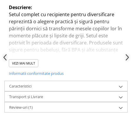
Descriere:
Setul complet cu recipiente pentru diversificare
reprezintă o alegere practică și sigură pentru
părinții dornici să transforme mesele copiilor lor în
momente plăcute și lipsite de griji. Setul este
potrivit în perioada de diversificare. Produsele sunt
sigure pentru bebeluși, fără BPA și alte substanțe
chimice nocive.
VEZI MAI MULT
Setul contine:
Informatii conformitate produs
bol din silicon cu ventuză pentru fixare;
farfurie compartimentată din silicon cu ventuză
Caracteristici
pentru fixare;
Transport și Livrare
3 recipiente din silicon care se pot scoate din
farfurie;
Review-uri
(1)
tacâmuri(linguriță și furculița) din silicon cu
maner din lemn;
tacâmuri antrenament din silicon;