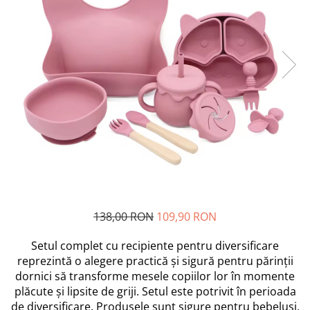
Scutece si Servetele
Jucarii de Baie
Maxx Wheels
Dispozitive Copii
Jucarii De Plus
Minibo
Nebulizatoare
Miraculous
Puzzle
Detergenti
Monopoly
Cadite bebe
Monster Flex
MR.WHITE
My Planet Baby
New Born Baby
Noriel
Paw Patrol/ Patrula Catelusilor
Play-Doh
Philips
138,00 RON
109,90 RON
Pampers
Setul complet cu recipiente pentru diversificare
Pretty Pinky
reprezintă o alegere practică și sigură pentru părinții
Thomas and Friends
dornici să transforme mesele copiilor lor în momente
Testoasele Ninja
plăcute și lipsite de griji. Setul este potrivit în perioada
Rilastil
de diversificare. Produsele sunt sigure pentru bebeluși,