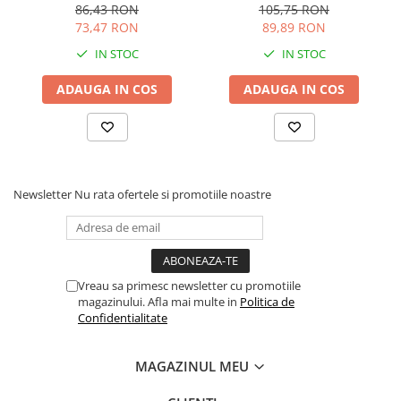
hidratare si anti-poluare x
1ml
86,43 RON
105,75 RON
30ml
73,47 RON
89,89 RON
IN STOC
IN STOC
ADAUGA IN COS
ADAUGA IN COS
Newsletter
Nu rata ofertele si promotiile noastre
Vreau sa primesc newsletter cu promotiile
magazinului. Afla mai multe in
Politica de
Confidentialitate
MAGAZINUL MEU