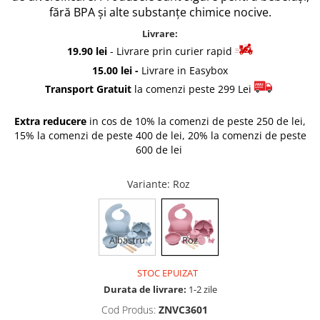
fără BPA și alte substanțe chimice nocive.
Rascals
Rainbocorns
Livrare:
Raspundel Istetel
19.90 lei
- Livrare prin curier rapid
Smile Games
15.00 lei -
Livrare in Easybox
Sparkle Girlz
Transport Gratuit
la comenzi peste 299 Lei
Stumble Guys
Extra reducere
in cos de 10% la comenzi de peste 250 de lei,
Zenva
15% la comenzi de peste 400 de lei, 20% la comenzi de peste
Unicorn Academy
600 de lei
X-SHOT
Zenva-Auto
Variante
: Roz
Lanard Toys
Albastru
Roz
STOC EPUIZAT
Durata de livrare:
1-2 zile
Cod Produs:
ZNVC3601