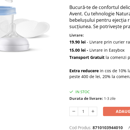
Bucură-te de confortul deli
Avent. Cu tehnologie Natura
bebeluşului pentru ejecţia ra
sucţiunea. Se potriveşte pr
Livrare:
19.90 lei
- Livrare prin curier r
15.00 lei -
Livrare in Easybox
Transport Gratuit
la comenzi p
Extra reducere
in cos de 10% l
peste 400 de lei, 20% la comen
IN STOC
Durata de livrare:
1-3 zile
ADAUG
Cod Produs:
8710103944010