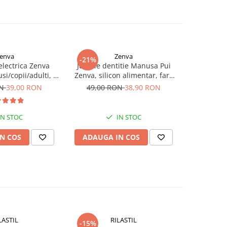
enva
Zenva
-21%
-21%
 electrica Zenva
Jucarie dentitie Manusa Pui
Jucarie
si/copii/adulti, 6
Zenva, silicon alimentar, fara
Veveri
 schimb, roz
BPA, 3-12 luni, Albastru
alimentar,
ON
39,00 RON
49,00 RON
38,90 RON
49,00
IN STOC
IN STOC
N COS
ADAUGA IN COS
ADAUG
LASTIL
RILASTIL
-15%