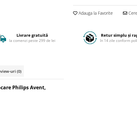
Adauga la Favorite
Cere 
Livrare gratuită
Retur simplu și ra
la comenzi peste 299 de lei
în 14 zile conform poli
view-uri
(0)
care Philips Avent,