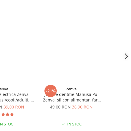
enva
Zenva
-21%
-21%
 electrica Zenva
Jucarie dentitie Manusa Pui
Jucarie
si/copii/adulti, 6
Zenva, silicon alimentar, fara
Veveri
 schimb, roz
BPA, 3-12 luni, Albastru
alimentar,
ON
39,00 RON
49,00 RON
38,90 RON
49,00
IN STOC
IN STOC