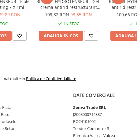
ENSEUR - Fiole
RILASTIL HYDROTENSEUR - Gel-
RILASTIL HYD
fting 7 X 1ml
crema antirid restructurant
antirid rest
MAT x 40ml
89,89 RON
109,82 RON
93,35 RON
100,66 R
STOC
IN STOC
COS
ADAUGA IN COS
ADAUGA I
la mai multe in
Politica de Confidentialitate
DATE COMERCIALE
 Plata
Zenva Trade SRL
e Retur
J2008000714387
Produselor
RO24101002
de Retur
Teodor Coman, nr 5
Râmnicu Valcea, Valcea