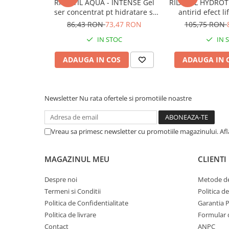
RILASTIL AQUA - INTENSE Gel
RILASTIL HYDROT
ser concentrat pt hidratare si
antirid efect li
anti-poluare x 30ml
86,43 RON
73,47 RON
105,75 RON
IN STOC
IN 
ADAUGA IN COS
ADAUGA IN 
Newsletter
Nu rata ofertele si promotiile noastre
Vreau sa primesc newsletter cu promotiile magazinului. Af
MAGAZINUL MEU
CLIENTI
Despre noi
Metode de
Termeni si Conditii
Politica d
Politica de Confidentialitate
Garantia 
Politica de livrare
Formular 
Contact
ANPC