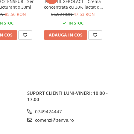
ROTENSEUR - Ser
RILASTIL XEROLACT - Crema
ructurant x 30ml
concentrata cu 30% lactat de
sodiu x 40ml
ON
85,56 RON
55,92 RON
47,53 RON
IN STOC
IN STOC
N COS
ADAUGA IN COS
SUPORT CLIENTI
LUNI-VINERI: 10:00 -
17:00
0749424447
comenzi@zenva.ro