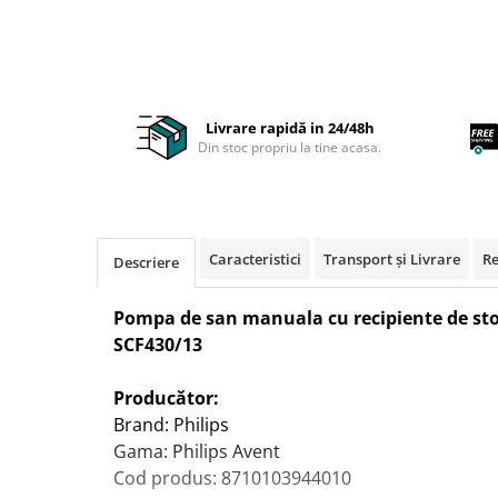
Accesorii pentru fetite
Rascals
Make-up
Rainbocorns
Papusi
Raspundel Istetel
Jucarii Baieti
Smile Games
Livrare rapidă in 24/48h
Arme de jucarie
Sparkle Girlz
Din stoc propriu la tine acasa.
Masinute
Stumble Guys
Trenuri si Trenulete
Zenva
Vehicule
Unicorn Academy
Figurine
X-SHOT
Caracteristici
Transport și Livrare
Re
Descriere
Zenva-Auto
Jocuri
Lanard Toys
Pompa de san manuala cu recipiente de sto
Jocuri Creative
SCF430/13
Jucarii Bebelusi
Jucarii de Baie
Producător:
Brand: Philips
Jucarii De Plus
Gama: Philips Avent
Puzzle
Cod produs: 8710103944010