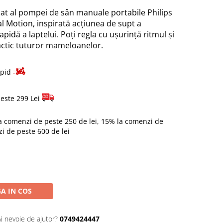
cat al pompei de sân manuale portabile Philips
l Motion, inspirată acţiunea de supt a
pidă a laptelui. Poţi regla cu uşurinţă ritmul şi
actic tuturor mameloanelor.
apid
este 299 Lei
a comenzi de peste 250 de lei, 15% la comenzi de
zi de peste 600 de lei
A IN COS
Ai nevoie de ajutor?
0749424447