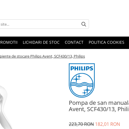
PROMOTII
LICHIDARI DE STOC
CONTACT
POLITICA COOKIES
ente de stocare Philips Avent, SCF430/13, Philips
Pompa de san manuala 
Avent, SCF430/13, Phil
223,70 RON
182,01 RON