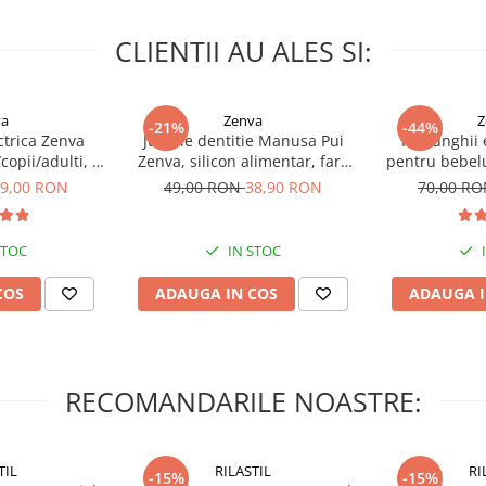
confortabil în timp ce îţi
CLIENTII AU ALES SI:
 este uşor de asamblat şi
va
Zenva
Z
-21%
-44%
ctrica Zenva
Jucarie dentitie Manusa Pui
Pila unghii
opii/adulti, 6
Zenva, silicon alimentar, fara
pentru bebelu
lectat, nu trebuie decât să
himb, verde
BPA, 3-12 luni, Roz deschis
capete de
9,00 RON
49,00 RON
38,90 RON
70,00 R
zita laptele pentru
l de etanşare.
STOC
IN STOC
COS
ADAUGA IN COS
ADAUGA I
RECOMANDARILE NOASTRE:
TIL
RILASTIL
RI
-15%
-15%