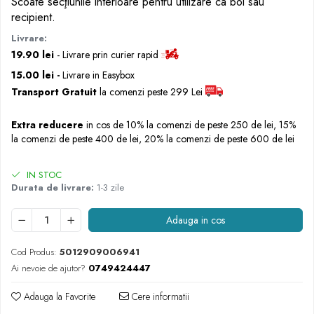
Scoate secţiunile interioare pentru utilizare ca bol sau
Rascals
recipient.
Rainbocorns
Livrare:
Raspundel Istetel
19.90 lei
- Livrare prin curier rapid
Smile Games
15.00 lei -
Livrare in Easybox
Sparkle Girlz
Transport Gratuit
la comenzi peste 299 Lei
Stumble Guys
Zenva
Extra reducere
in cos de 10% la comenzi de peste 250 de lei, 15%
la comenzi de peste 400 de lei, 20% la comenzi de peste 600 de lei
Unicorn Academy
X-SHOT
IN STOC
Zenva-Auto
Durata de livrare:
1-3 zile
Lanard Toys
Adauga in cos
Cod Produs:
5012909006941
Ai nevoie de ajutor?
0749424447
Adauga la Favorite
Cere informatii