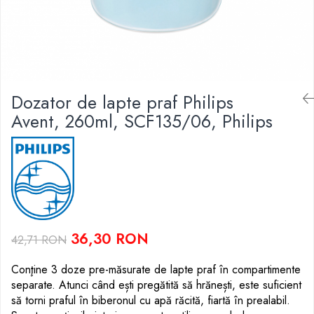
Scutece si Servetele
Jucarii de Baie
Maxx Wheels
Dispozitive Copii
Jucarii De Plus
Minibo
Nebulizatoare
Miraculous
Puzzle
Detergenti
Monopoly
Cadite bebe
Monster Flex
Dozator de lapte praf Philips
MR.WHITE
Avent, 260ml, SCF135/06, Philips
My Planet Baby
New Born Baby
Noriel
Paw Patrol/ Patrula Catelusilor
Play-Doh
Philips
36,30 RON
Pampers
42,71 RON
Pretty Pinky
Conţine 3 doze pre-măsurate de lapte praf în compartimente
Thomas and Friends
separate. Atunci când ești pregătită să hrănești, este suficient
Testoasele Ninja
să torni praful în biberonul cu apă răcită, fiartă în prealabil.
Rilastil