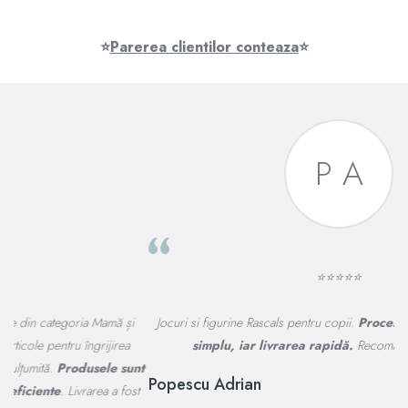
⭐
Parerea clientilor conteaza
⭐
P A
⭐⭐⭐⭐⭐
Jocuri si figurine Rascals pentru copii.
Procesul de comandă a fost
j
simplu, iar livrarea rapidă.
Recomand cu încredere!
nt
Popescu Adrian
t