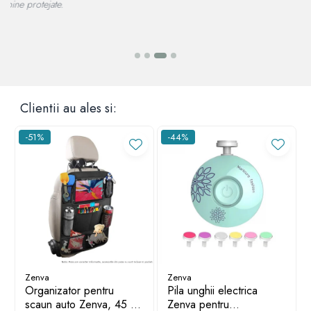
A
Clientii au ales si:
-51%
-44%
Zenva
Zenva
Organizator pentru
Pila unghii electrica
scaun auto Zenva, 45 x
Zenva pentru