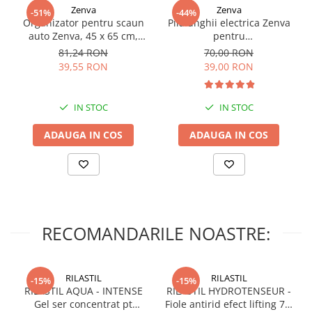
Zenva
Zenva
-51%
-44%
Organizator pentru scaun
Pila unghii electrica Zenva
auto Zenva, 45 x 65 cm,
pentru
Suport Tableta,
bebelusi/copii/adulti, 6
81,24 RON
70,00 RON
Impermeabil, Negru,
capete de schimb, verde
39,55 RON
39,00 RON
Protectie Scaun Auto,
Spatar
IN STOC
IN STOC
ADAUGA IN COS
ADAUGA IN COS
RECOMANDARILE NOASTRE:
RILASTIL
RILASTIL
-15%
-15%
RILASTIL AQUA - INTENSE
RILASTIL HYDROTENSEUR -
Gel ser concentrat pt
Fiole antirid efect lifting 7 X