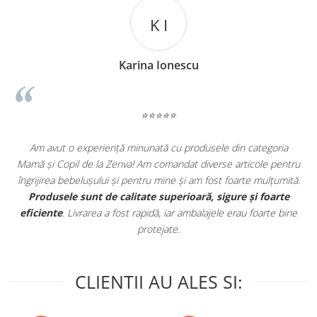
K I
Dimensiune articol ambalat:
19.00 x 4.50 x 11.50
cm
Karina Ionescu
Varsta recomandata:
3 ani +
⭐⭐⭐⭐⭐
Am avut o experiență minunată cu produsele din categoria
e
Mamă și Copil de la Zenva! Am comandat diverse articole pentru
in
îngrijirea bebelușului și pentru mine și am fost foarte mulțumită.
.
Produsele sunt de calitate superioară, sigure și foarte
eficiente
. Livrarea a fost rapidă, iar ambalajele erau foarte bine
protejate.
CLIENTII AU ALES SI: