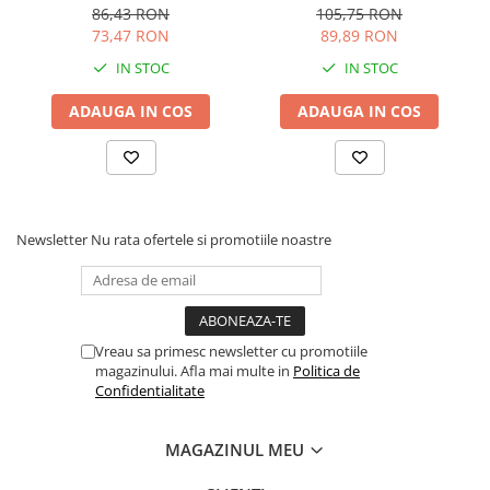
hidratare si anti-poluare x
1ml
86,43 RON
105,75 RON
30ml
73,47 RON
89,89 RON
IN STOC
IN STOC
ADAUGA IN COS
ADAUGA IN COS
Newsletter
Nu rata ofertele si promotiile noastre
Vreau sa primesc newsletter cu promotiile
magazinului. Afla mai multe in
Politica de
Confidentialitate
MAGAZINUL MEU