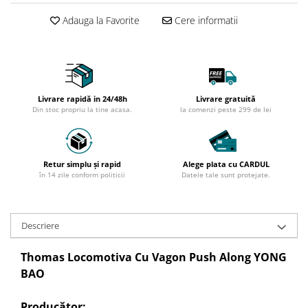
Adauga la Favorite
Cere informatii
Livrare rapidă in 24/48h
Livrare gratuită
Din stoc propriu la tine acasa.
la comenzi peste 299 de lei
Retur simplu și rapid
Alege plata cu CARDUL
în 14 zile conform politicii
Datele tale sunt protejate.
Descriere
Thomas Locomotiva Cu Vagon Push Along YONG
BAO
Producător: