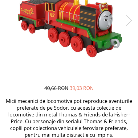
Scutece si Servetele
Jucarii de Baie
Maxx Wheels
Dispozitive Copii
Jucarii De Plus
Minibo
Nebulizatoare
Miraculous
Puzzle
Detergenti
Monopoly
Cadite bebe
Monster Flex
MR.WHITE
My Planet Baby
New Born Baby
Noriel
Paw Patrol/ Patrula Catelusilor
Play-Doh
40,66 RON
39,03 RON
Philips
Micii mecanici de locomotiva pot reproduce aventurile
Pampers
preferate de pe Sodor, cu aceasta colectie de
Pretty Pinky
locomotive din metal Thomas & Friends de la Fisher-
Thomas and Friends
Price. Cu personaje din serialul Thomas & Friends,
Testoasele Ninja
copiii pot colectiona vehiculele feroviare preferate,
pentru mai multa distractie cu impins.
Rilastil