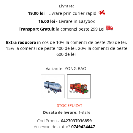
Rascals
Livrare:
Rainbocorns
19.90 lei
- Livrare prin curier rapid
Raspundel Istetel
15.00 lei -
Livrare in Easybox
Smile Games
Transport Gratuit
la comenzi peste 299 Lei
Sparkle Girlz
Extra reducere
in cos de 10% la comenzi de peste 250 de lei,
Stumble Guys
15% la comenzi de peste 400 de lei, 20% la comenzi de peste
Zenva
600 de lei
Unicorn Academy
X-SHOT
Variante
: YONG BAO
Zenva-Auto
Lanard Toys
KENJI
YONG BAO
STOC EPUIZAT
Durata de livrare:
1-3 zile
Cod Produs:
6427037036859
Ai nevoie de ajutor?
0749424447