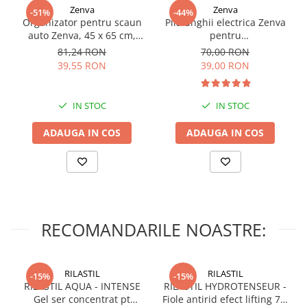
Zenva
Zenva
-51%
-44%
Organizator pentru scaun
Pila unghii electrica Zenva
auto Zenva, 45 x 65 cm,
pentru
Suport Tableta,
bebelusi/copii/adulti, 6
81,24 RON
70,00 RON
Impermeabil, Negru,
capete de schimb, verde
39,55 RON
39,00 RON
Protectie Scaun Auto,
Spatar
IN STOC
IN STOC
ADAUGA IN COS
ADAUGA IN COS
RECOMANDARILE NOASTRE:
RILASTIL
RILASTIL
-15%
-15%
RILASTIL AQUA - INTENSE
RILASTIL HYDROTENSEUR -
Gel ser concentrat pt
Fiole antirid efect lifting 7 X