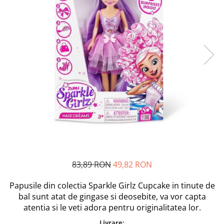
Bebe la Plimbare
Maxx Wheels
Ingrijire Piele, Par, Unghii
Minibo
Scutece si Servetele
Miraculous
Dispozitive Copii
Monopoly
Nebulizatoare
Monster Flex
Detergenti
MR.WHITE
My Planet Baby
Cadite bebe
New Born Baby
Noriel
Accesorii Bebe
Paw Patrol/ Patrula Catelusilor
Monitoare Video Bebelusi
Play-Doh
Articole Baie
Philips
Aspiratoare Nazale
83,89 RON
49,82 RON
Pampers
Genunchiere Bebelusi
Pretty Pinky
Papusile din colectia Sparkle Girlz Cupcake in tinute de
Thomas and Friends
bal sunt atat de gingase si deosebite, va vor capta
Jocuri si Jucarii
Testoasele Ninja
atentia si le veti adora pentru originalitatea lor.
Jucarii Fete
Rilastil
Livrare: