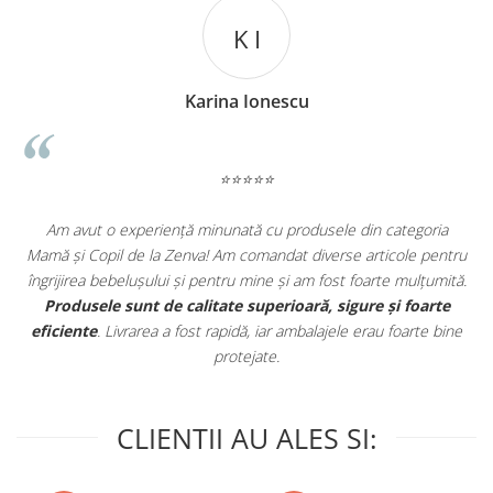
K I
Karina Ionescu
⭐⭐⭐⭐⭐
Am avut o experiență minunată cu produsele din categoria
e
Mamă și Copil de la Zenva! Am comandat diverse articole pentru
in
îngrijirea bebelușului și pentru mine și am fost foarte mulțumită.
.
Produsele sunt de calitate superioară, sigure și foarte
eficiente
. Livrarea a fost rapidă, iar ambalajele erau foarte bine
protejate.
CLIENTII AU ALES SI: