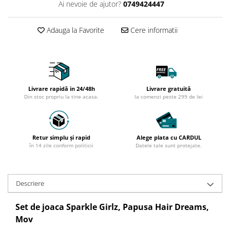
Ai nevoie de ajutor?
0749424447
Scoala si Gradinita
Adauga la Favorite
Cere informatii
Ingrijire Personala
Aparate Masaj
Aparate pentru manichiura-
pedichiura
Dermato-Cosmetice
Livrare rapidă in 24/48h
Livrare gratuită
Din stoc propriu la tine acasa.
la comenzi peste 299 de lei
Igiena Orala
Ingrijirea Tenului
Orteze
Retur simplu și rapid
Alege plata cu CARDUL
în 14 zile conform politicii
Datele tale sunt protejate.
Modelare Corporala
Descriere
Casa Si Gradina
Set de joaca Sparkle Girlz, Papusa Hair Dreams,
Articole Animale - Pet Shop
Mov