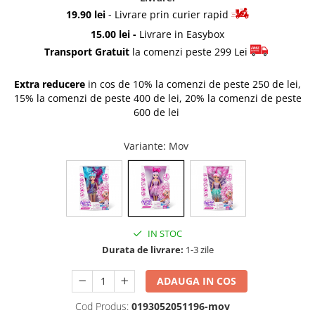
Accesorii pentru fetite
Rascals
19.90 lei
- Livrare prin curier rapid
Make-up
Rainbocorns
15.00 lei -
Livrare in Easybox
Papusi
Raspundel Istetel
Transport Gratuit
la comenzi peste 299 Lei
Jucarii Baieti
Smile Games
Extra reducere
in cos de 10% la comenzi de peste 250 de lei,
Arme de jucarie
Sparkle Girlz
15% la comenzi de peste 400 de lei, 20% la comenzi de peste
Masinute
Stumble Guys
600 de lei
Trenuri si Trenulete
Zenva
Vehicule
Unicorn Academy
Variante
: Mov
Figurine
X-SHOT
Zenva-Auto
Jocuri
Lanard Toys
Jocuri Creative
Jucarii Bebelusi
IN STOC
Jucarii de Baie
Durata de livrare:
1-3 zile
Jucarii De Plus
ADAUGA IN COS
Puzzle
Cod Produs:
0193052051196-mov