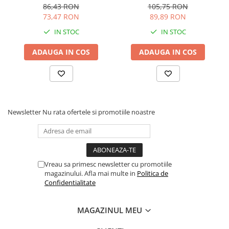
hidratare si anti-poluare x
1ml
86,43 RON
105,75 RON
30ml
73,47 RON
89,89 RON
IN STOC
IN STOC
ADAUGA IN COS
ADAUGA IN COS
Newsletter
Nu rata ofertele si promotiile noastre
Vreau sa primesc newsletter cu promotiile
magazinului. Afla mai multe in
Politica de
Confidentialitate
MAGAZINUL MEU