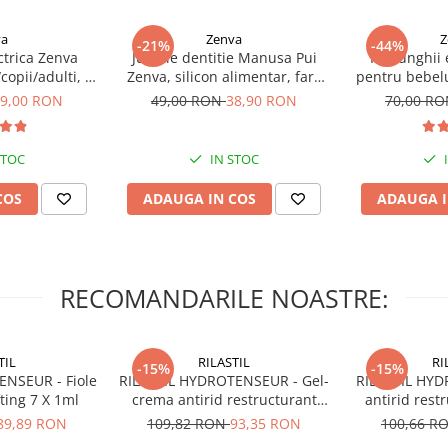
va
Zenva
Z
-21%
-44%
ctrica Zenva
Jucarie dentitie Manusa Pui
Pila unghii
opii/adulti, 6
Zenva, silicon alimentar, fara
pentru bebelu
himb, verde
BPA, 3-12 luni, Roz deschis
capete de
9,00 RON
49,00 RON
38,90 RON
70,00 R
STOC
IN STOC
COS
ADAUGA IN COS
ADAUGA I
RECOMANDARILE NOASTRE:
TIL
RILASTIL
RI
-15%
-15%
ENSEUR - Fiole
RILASTIL HYDROTENSEUR - Gel-
RILASTIL HYD
fting 7 X 1ml
crema antirid restructurant
antirid rest
MAT x 40ml
89,89 RON
109,82 RON
93,35 RON
100,66 R