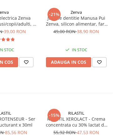
enva
Zenva
-21%
-21%
 electrica Zenva
Jucarie dentitie Manusa Pui
Jucarie
si/copii/adulti, 6
Zenva, silicon alimentar, fara
Veveri
 schimb, roz
BPA, 3-12 luni, Albastru
alimentar,
ON
39,00 RON
49,00 RON
38,90 RON
49,00
IN STOC
IN STOC
N COS
ADAUGA IN COS
ADAUG
LASTIL
RILASTIL
-15%
ROTENSEUR - Ser
RILASTIL XEROLACT - Crema
ructurant x 30ml
concentrata cu 30% lactat de
sodiu x 40ml
ON
85,56 RON
55,92 RON
47,53 RON