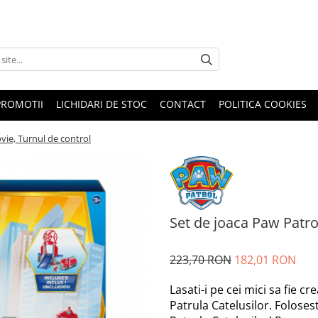
PROMOTII
LICHIDARI DE STOC
CONTACT
POLITICA COOKIES
vie, Turnul de control
Set de joaca Paw Patro
223,70 RON
182,01 RON
Lasati-i pe cei mici sa fie c
Patrula Catelusilor. Foloses