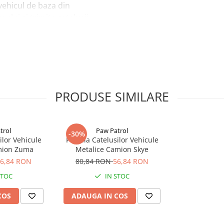
 vehicul de baza din
rului si trimite catelusii
re se pot inghiti sau
PRODUSE SIMILARE
 indemana copiilor.
lui inainte de a da
trol
Paw Patrol
-30%
 se joaca/foloseste acest
ilor Vehicule
Patrula Catelusilor Vehicule
mion Zuma
Metalice Camion Skye
ferinte viitoare.
6,84 RON
80,84 RON
56,84 RON
iti jucaria/produsul de
STOC
IN STOC
COS
ADAUGA IN COS
0.6 cm