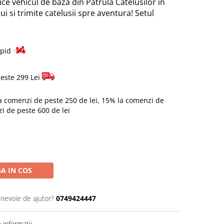
ice vehicul de baza din Patrula Catelusilor in
lui si trimite catelusii spre aventura! Setul
apid
este 299 Lei
a comenzi de peste 250 de lei, 15% la comenzi de
zi de peste 600 de lei
A IN COS
 nevoie de ajutor?
0749424447
informatii