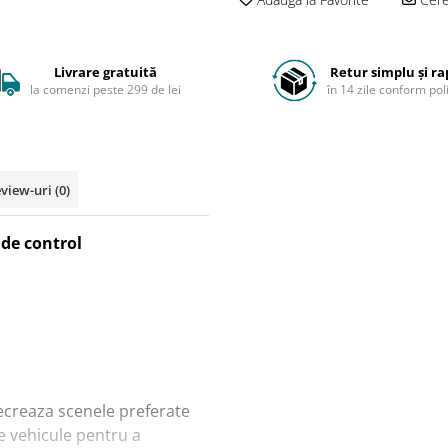
Livrare gratuită
Retur simplu și ra
la comenzi peste 299 de lei
în 14 zile conform poli
view-uri
(0)
 de control
 recreaza scenele preferate
de vehicule pentru a