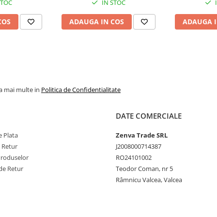
STOC
IN STOC
COS
ADAUGA IN COS
ADAUGA I
la mai multe in
Politica de Confidentialitate
DATE COMERCIALE
 Plata
Zenva Trade SRL
e Retur
J2008000714387
Produselor
RO24101002
de Retur
Teodor Coman, nr 5
Râmnicu Valcea, Valcea