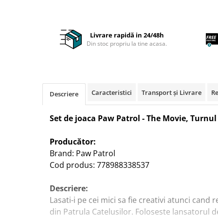
Accesorii pentru fetite
Rascals
Make-up
Rainbocorns
Papusi
Raspundel Istetel
Livrare rapidă in 24/48h
Din stoc propriu la tine acasa.
Jucarii Baieti
Smile Games
Arme de jucarie
Sparkle Girlz
Masinute
Stumble Guys
Trenuri si Trenulete
Zenva
Caracteristici
Transport și Livrare
Re
Descriere
Vehicule
Unicorn Academy
Figurine
X-SHOT
Set de joaca Paw Patrol - The Movie, Turnul
Zenva-Auto
Jocuri
Lanard Toys
Jocuri Creative
Producător:
Brand: Paw Patrol
Jucarii Bebelusi
Cod produs: 778988338537
Jucarii de Baie
Jucarii De Plus
Descriere:
Lasati-i pe cei mici sa fie creativi atunci cand
Puzzle
din Patrula Catelusilor. Foloseste lansatorul 