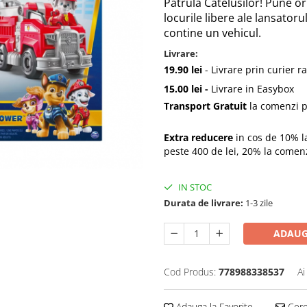
Patrula Catelusilor! Pune or
locurile libere ale lansatoru
contine un vehicul.
Livrare:
19.90 lei
- Livrare prin curier r
15.00 lei -
Livrare in Easybox
Transport Gratuit
la comenzi p
Extra reducere
in cos de 10% l
peste 400 de lei, 20% la comen
IN STOC
Durata de livrare:
1-3 zile
ADAUG
Cod Produs:
778988338537
Ai
Adauga la Favorite
Cere 