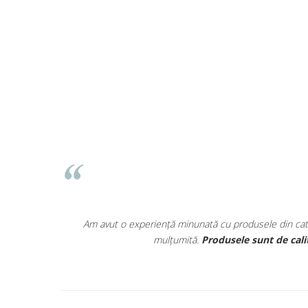
Auto
Varsta recomandata:
3 ani +
Accesorii Auto
Diagnosticare
K I
Karina Ionescu
⭐⭐⭐⭐⭐
ategoria Mamă și Copil de la Zenva! Am comandat diverse articole pentru
alitate superioară, sigure și foarte eficiente
. Livrarea a fost rapidă,