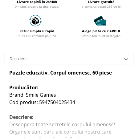
Livrare rapidă in 24/48h
Livrare gratuită
Scoala si Gradinita
Din stoc propriu la tine acasa.
la comenzi peste 299 de lei
Ingrijire Personala
Aparate Masaj
Retur simplu și rapid
Alege plata cu CARDUL
Aparate pentru manichiura-
în 14 zile conform politicii
Datele tale sunt protejate.
pedichiura
Dermato-Cosmetice
Descriere
Igiena Orala
Ingrijirea Tenului
Puzzle educativ, Corpul omenesc, 60 piese
Orteze
Producător:
Brand: Smile Games
Modelare Corporala
Cod produs: 5947504025434
Casa Si Gradina
Descriere:
Descopera toate secretele corpului omenesc!
Articole Animale - Pet Shop
Organele sunt parti ale corpului nostru care