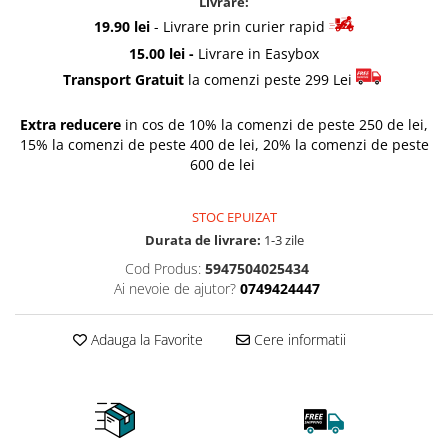
Livrare:
Accesorii pentru fetite
Rascals
19.90 lei
- Livrare prin curier rapid
Make-up
Rainbocorns
15.00 lei -
Livrare in Easybox
Papusi
Raspundel Istetel
Transport Gratuit
la comenzi peste 299 Lei
Jucarii Baieti
Smile Games
Arme de jucarie
Sparkle Girlz
Extra reducere
in cos de 10% la comenzi de peste 250 de lei,
15% la comenzi de peste 400 de lei, 20% la comenzi de peste
Masinute
Stumble Guys
600 de lei
Trenuri si Trenulete
Zenva
Vehicule
Unicorn Academy
STOC EPUIZAT
Figurine
X-SHOT
Durata de livrare:
1-3 zile
Zenva-Auto
Jocuri
Cod Produs:
5947504025434
Lanard Toys
Jocuri Creative
Ai nevoie de ajutor?
0749424447
Jucarii Bebelusi
Adauga la Favorite
Cere informatii
Jucarii de Baie
Jucarii De Plus
Puzzle