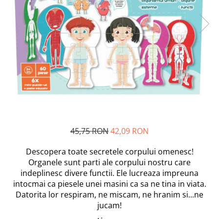
Bebe la Plimbare
Maxx Wheels
Ingrijire Piele, Par, Unghii
Minibo
Scutece si Servetele
Miraculous
Dispozitive Copii
Monopoly
Nebulizatoare
Monster Flex
Detergenti
MR.WHITE
My Planet Baby
Cadite bebe
New Born Baby
Noriel
Accesorii Bebe
Paw Patrol/ Patrula Catelusilor
Monitoare Video Bebelusi
45,75 RON
42,09 RON
Play-Doh
Articole Baie
Descopera toate secretele corpului omenesc!
Philips
Aspiratoare Nazale
Organele sunt parti ale corpului nostru care
Pampers
Genunchiere Bebelusi
indeplinesc divere functii. Ele lucreaza impreuna
Pretty Pinky
intocmai ca piesele unei masini ca sa ne tina in viata.
Thomas and Friends
Datorita lor respiram, ne miscam, ne hranim si...ne
Jocuri si Jucarii
Testoasele Ninja
jucam!
Jucarii Fete
Rilastil