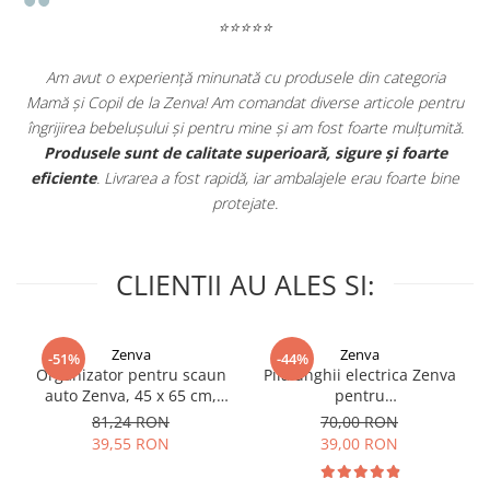
⭐⭐⭐⭐⭐
Am avut o experiență minunată cu produsele din categoria
e
Mamă și Copil de la Zenva! Am comandat diverse articole pentru
in
îngrijirea bebelușului și pentru mine și am fost foarte mulțumită.
.
Produsele sunt de calitate superioară, sigure și foarte
eficiente
. Livrarea a fost rapidă, iar ambalajele erau foarte bine
protejate.
CLIENTII AU ALES SI:
Zenva
Zenva
-51%
-44%
Organizator pentru scaun
Pila unghii electrica Zenva
auto Zenva, 45 x 65 cm,
pentru
Suport Tableta,
bebelusi/copii/adulti, 6
81,24 RON
70,00 RON
Impermeabil, Negru,
capete de schimb, verde
39,55 RON
39,00 RON
Protectie Scaun Auto,
Spatar