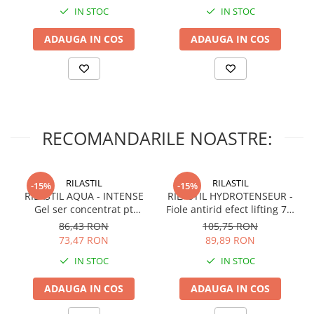
IN STOC
IN STOC
ADAUGA IN COS
ADAUGA IN COS
RECOMANDARILE NOASTRE:
RILASTIL
RILASTIL
-15%
-15%
RILASTIL AQUA - INTENSE
RILASTIL HYDROTENSEUR -
Gel ser concentrat pt
Fiole antirid efect lifting 7 X
hidratare si anti-poluare x
1ml
86,43 RON
105,75 RON
30ml
73,47 RON
89,89 RON
IN STOC
IN STOC
ADAUGA IN COS
ADAUGA IN COS