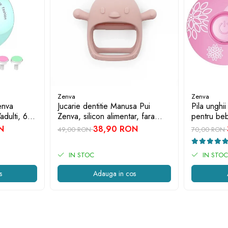
Zenva
Zenva
enva
Jucarie dentitie Manusa Pui
Pila unghii
adulti, 6
Zenva, silicon alimentar, fara
pentru beb
rde
BPA, 3-12 luni, Roz deschis
capete de
N
38,90 RON
49,00 RON
70,00 RON
IN STOC
IN STOC
s
Adauga in cos