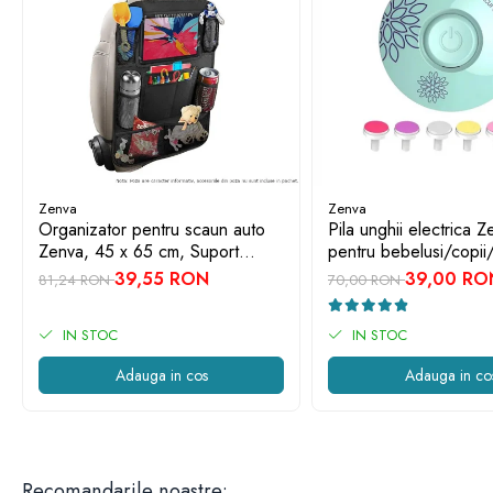
Zenva
Zenva
Organizator pentru scaun auto
Pila unghii electrica Z
Zenva, 45 x 65 cm, Suport
pentru bebelusi/copii/
Tableta, Impermeabil, Negru,
capete de schimb, ve
39,55 RON
39,00 RO
81,24 RON
70,00 RON
Protectie Scaun Auto, Spatar
IN STOC
IN STOC
Adauga in cos
Adauga in co
Recomandarile noastre: