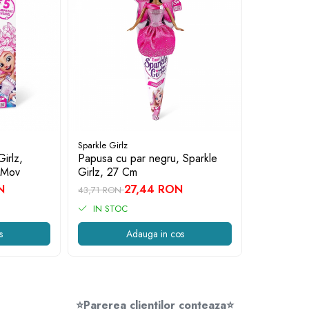
Sparkle Girlz
irlz,
Papusa cu par negru, Sparkle
 Mov
Girlz, 27 Cm
N
27,44 RON
43,71 RON
IN STOC
s
Adauga in cos
⭐
Parerea clientilor conteaza
⭐