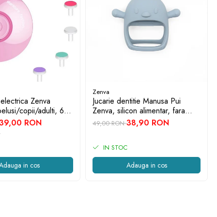
Zenva
 electrica Zenva
Jucarie dentitie Manusa Pui
elusi/copii/adulti, 6
Zenva, silicon alimentar, fara
 schimb, roz
BPA, 3-12 luni, Albastru
39,00 RON
38,90 RON
49,00 RON
IN STOC
Adauga in cos
Adauga in cos