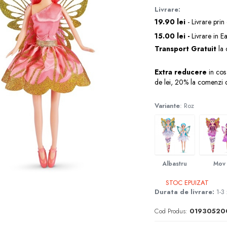
Livrare:
19.90 lei
- Livrare prin
15.00 lei -
Livrare in E
Transport Gratuit
la 
Extra reducere
in cos
de lei, 20% la comenzi 
Variante
: Roz
Albastru
Mov
STOC EPUIZAT
Durata de livrare:
1-3 
Cod Produs:
01930520