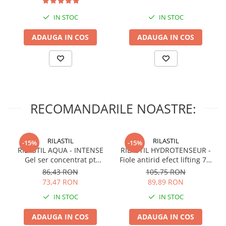
Spatar
IN STOC
IN STOC
ADAUGA IN COS
ADAUGA IN COS
RECOMANDARILE NOASTRE:
RILASTIL
RILASTIL
-15%
-15%
RILASTIL AQUA - INTENSE
RILASTIL HYDROTENSEUR -
Gel ser concentrat pt
Fiole antirid efect lifting 7 X
hidratare si anti-poluare x
1ml
86,43 RON
105,75 RON
30ml
73,47 RON
89,89 RON
IN STOC
IN STOC
ADAUGA IN COS
ADAUGA IN COS