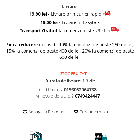
Rascals
Livrare:
Rainbocorns
19.90 lei
- Livrare prin curier rapid
Raspundel Istetel
15.00 lei -
Livrare in Easybox
Smile Games
Transport Gratuit
la comenzi peste 299 Lei
Sparkle Girlz
Extra reducere
in cos de 10% la comenzi de peste 250 de lei,
Stumble Guys
15% la comenzi de peste 400 de lei, 20% la comenzi de peste
Zenva
600 de lei
Unicorn Academy
X-SHOT
STOC EPUIZAT
Zenva-Auto
Durata de livrare:
1-3 zile
Lanard Toys
Cod Produs:
0193052064738
Ai nevoie de ajutor?
0749424447
Adauga la Favorite
Cere informatii