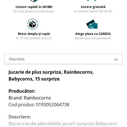
Livrare rapidă in 24/48h
Livrare gratuită
Din stoc propriu la tine acasa.
la comenzi peste 299 de lei
Retur simplu și rapid
Alege plata cu CARDUL
în 14 zile conform politicii
Datele tale sunt protejate.
Descriere
Jucarie de plus surpriza, Rainbocorns,
Babycorns, 15 surprize
Producător:
Brand: Rainbocorns
Cod produs: 0193052064738
Descriere:
Bucura-te de adorabilele jucarii surpriza Babycorn!