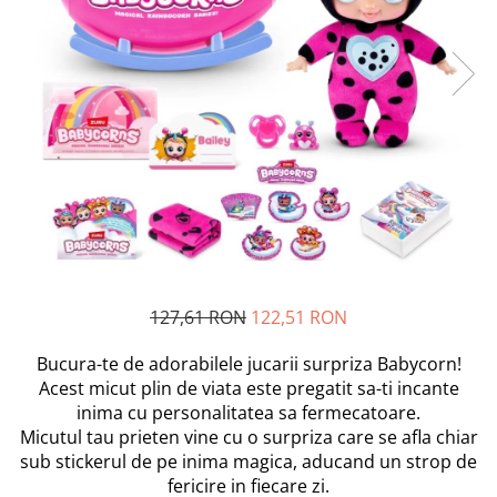
Scutece si Servetele
Jucarii de Baie
Maxx Wheels
Dispozitive Copii
Jucarii De Plus
Minibo
Nebulizatoare
Miraculous
Puzzle
Detergenti
Monopoly
Cadite bebe
Monster Flex
MR.WHITE
My Planet Baby
New Born Baby
Noriel
Paw Patrol/ Patrula Catelusilor
Play-Doh
127,61 RON
122,51 RON
Philips
Bucura-te de adorabilele jucarii surpriza Babycorn!
Pampers
Acest micut plin de viata este pregatit sa-ti incante
Pretty Pinky
inima cu personalitatea sa fermecatoare.
Thomas and Friends
Micutul tau prieten vine cu o surpriza care se afla chiar
Testoasele Ninja
sub stickerul de pe inima magica, aducand un strop de
fericire in fiecare zi.
Rilastil