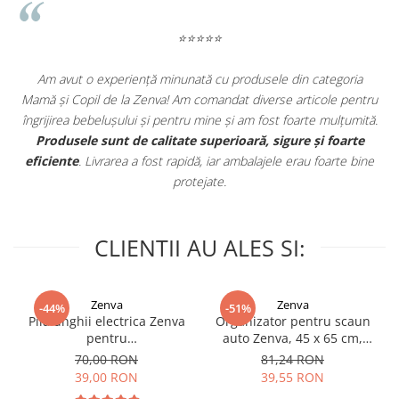
⭐⭐⭐⭐⭐
Am avut o experiență minunată cu produsele din categoria
e
Mamă și Copil de la Zenva! Am comandat diverse articole pentru
in
îngrijirea bebelușului și pentru mine și am fost foarte mulțumită.
.
Produsele sunt de calitate superioară, sigure și foarte
eficiente
. Livrarea a fost rapidă, iar ambalajele erau foarte bine
protejate.
CLIENTII AU ALES SI:
Zenva
Zenva
-44%
-51%
Pila unghii electrica Zenva
Organizator pentru scaun
pentru
auto Zenva, 45 x 65 cm,
bebelusi/copii/adulti, 6
Suport Tableta,
70,00 RON
81,24 RON
capete de schimb, verde
Impermeabil, Negru,
39,00 RON
39,55 RON
Protectie Scaun Auto,