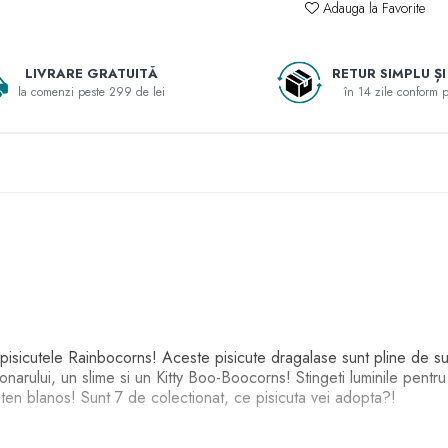
Adauga la Favorite
LIVRARE GRATUITĂ
RETUR SIMPLU ȘI
la comenzi peste 299 de lei
în 14 zile conform po
, pisicutele Rainbocorns! Aceste pisicute dragalase sunt pline de 
onarului, un slime si un Kitty Boo-Boocorns! Stingeti luminile pentr
ieten blanos! Sunt 7 de colectionat, ce pisicuta vei adopta?!