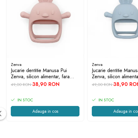
Auto
Accesorii Auto
Diagnosticare
Zenva
Zenva
Jucarie dentitie Manusa Pui
Jucarie dentitie Manus
Zenva, silicon alimentar, fara
Zenva, silicon alimenta
BPA, 3-12 luni, Roz deschis
BPA, 3-12 luni, Albast
38,90 RON
38,90 RO
49,00 RON
49,00 RON
IN STOC
IN STOC
Adauga in cos
Adauga in co