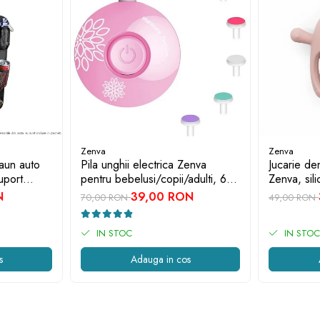
Zenva
Zenva
aun auto
Pila unghii electrica Zenva
Jucarie de
uport
pentru bebelusi/copii/adulti, 6
Zenva, sili
 Negru,
capete de schimb, roz
BPA, 3-12 
N
39,00 RON
70,00 RON
49,00 RON
 Spatar
IN STOC
IN STOC
s
Adauga in cos