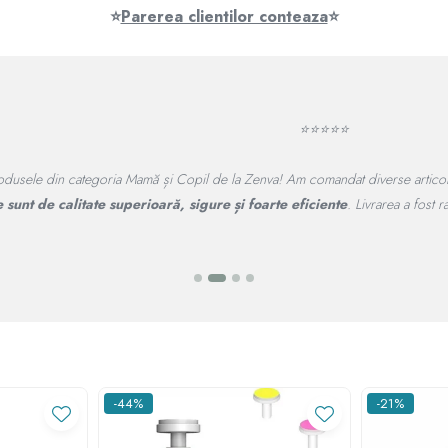
⭐
Parerea clientilor conteaza
⭐
⭐⭐⭐⭐⭐
ine Rascals pentru copii.
Procesul de comandă a fost simplu, iar livrarea
drian
-44%
-21%