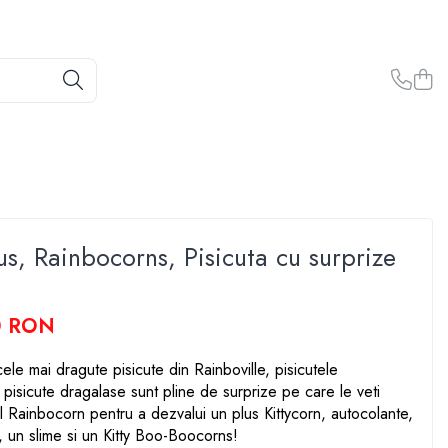
us, Rainbocorns, Pisicuta cu surprize
0 RON
ele mai dragute pisicute din Rainboville, pisicutele
isicute dragalase sunt pline de surprize pe care le veti
 Rainbocorn pentru a dezvalui un plus Kittycorn, autocolante,
i, un slime si un Kitty Boo-Boocorns!