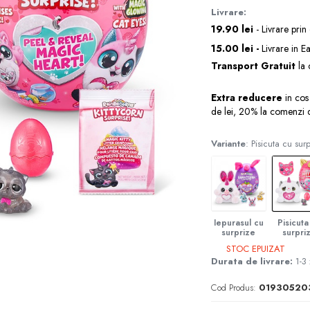
Livrare:
19.90 lei
- Livrare prin
15.00 lei -
Livrare in E
Transport Gratuit
la 
Extra reducere
in cos
de lei, 20% la comenzi 
Variante
: Pisicuta cu sur
Iepurasul cu
Pisicuta
surprize
surpri
STOC EPUIZAT
Durata de livrare:
1-3 
Cod Produs:
01930520