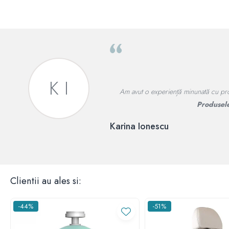
P A
am fost foarte mulțumită.
Jocuri si figur
Popescu A
Clientii au ales si:
-44%
-51%