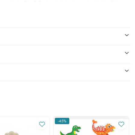
u poate pe Dixie? Fiecare pisicuta vine cu propriul lor Kitty
esc!
. Nu se poate alege un anumit model!
ocare.
-45%