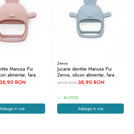
Zenva
ntitie Manusa Pui
Jucarie dentitie Manusa Pui
con alimentar, fara
Zenva, silicon alimentar, fara
luni, Roz deschis
BPA, 3-12 luni, Albastru
38,90 RON
38,90 RON
49,00 RON
IN STOC
Adauga in cos
Adauga in cos