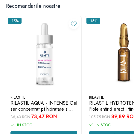
Recomandarile noastre:
-15%
-15%
RILASTIL
RILASTIL
RILASTIL AQUA - INTENSE Gel
RILASTIL HYDROTEN
ser concentrat pt hidratare si
Fiole antirid efect lifti
anti-poluare x 30ml
73,47 RON
89,89 R
86,43 RON
105,75 RON
IN STOC
IN STOC