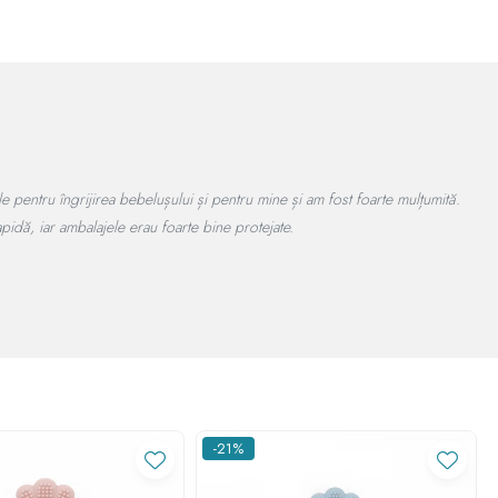
 rapidă.
Recomand cu încredere!
-21%