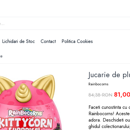
Lichidari de Stoc
Contact
Politica Cookies
ze
Jucarie de pl
Rainbocorns
81,0
84,38 RON
Faceti cunostinta cu c
Rainbocorns! Aceste p
adora. Deschideti oul
ghidul colectionarulu