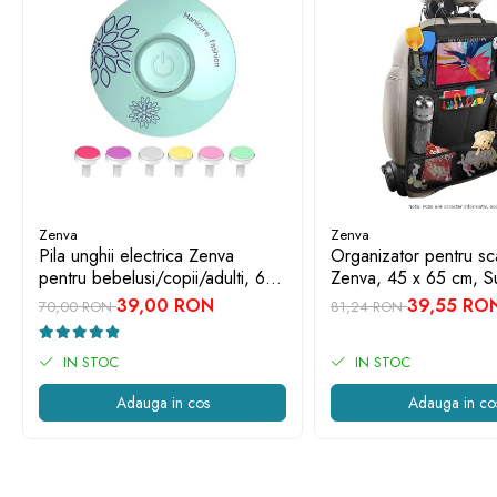
Zenva
Zenva
Pila unghii electrica Zenva
Organizator pentru sc
pentru bebelusi/copii/adulti, 6
Zenva, 45 x 65 cm, S
capete de schimb, verde
Tableta, Impermeabil,
39,00 RON
39,55 RO
70,00 RON
81,24 RON
Protectie Scaun Auto,
IN STOC
IN STOC
Adauga in cos
Adauga in co