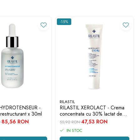
-15%
RILASTIL
 HYDROTENSEUR -
RILASTIL XEROLACT - Crema
 restructurant x 30ml
concentrata cu 30% lactat de
sodiu x 40ml
85,56 RON
47,53 RON
N
55,92 RON
IN STOC