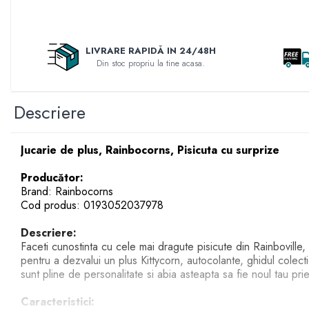
Accesorii pentru fetite
Rascals
Make-up
Rainbocorns
Papusi
Raspundel Istetel
LIVRARE RAPIDĂ IN 24/48H
Jucarii Baieti
Din stoc propriu la tine acasa.
Smile Games
Arme de jucarie
Sparkle Girlz
Masinute
Stumble Guys
Descriere
Trenuri si Trenulete
Zenva
Vehicule
Unicorn Academy
Jucarie de plus, Rainbocorns, Pisicuta cu surprize
Figurine
X-SHOT
Zenva-Auto
Producător:
Jocuri
Brand: Rainbocorns
Lanard Toys
Jocuri Creative
Cod produs: 0193052037978
Jucarii Bebelusi
Descriere:
Jucarii de Baie
Faceti cunostinta cu cele mai dragute pisicute din Rainboville
pentru a dezvalui un plus Kittycorn, autocolante, ghidul colecti
Jucarii De Plus
sunt pline de personalitate si abia asteapta sa fie noul tau pr
Puzzle
Caracteristici: