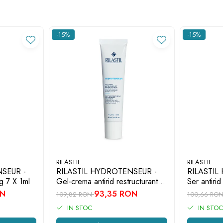
-15%
-15%
RILASTIL
RILASTIL
SEUR -
RILASTIL HYDROTENSEUR -
RILASTIL
ng 7 X 1ml
Gel-crema antirid restructurant
Ser antirid
MAT x 40ml
ON
93,35 RON
109,82 RON
100,66 RO
IN STOC
IN STOC