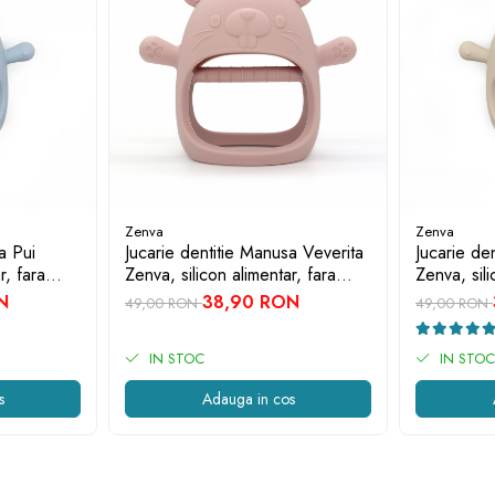
Zenva
Zenva
a Pui
Jucarie dentitie Manusa Veverita
Jucarie de
r, fara
Zenva, silicon alimentar, fara
Zenva, sili
ru
BPA, 3-12 luni, Roz
BPA, 3-12 
N
38,90 RON
49,00 RON
49,00 RON
IN STOC
IN STOC
s
Adauga in cos