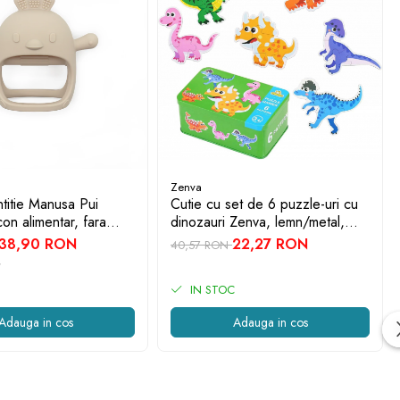
Zenva
ntitie Manusa Pui
Cutie cu set de 6 puzzle-uri cu
con alimentar, fara
dinozauri Zenva, lemn/metal,
luni, Crem
multicolor, 16 x 10 x 7 cm
38,90 RON
22,27 RON
40,57 RON
IN STOC
Adauga in cos
Adauga in cos