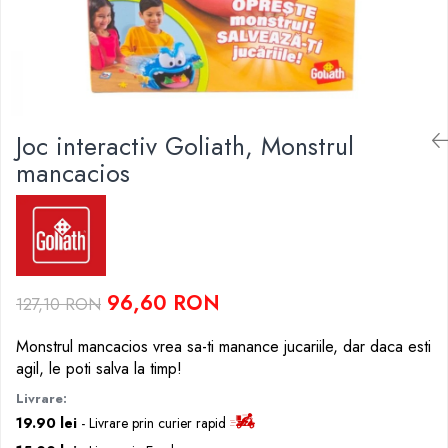
Scutece si Servetele
Jucarii de Baie
Maxx Wheels
Dispozitive Copii
Jucarii De Plus
Minibo
Nebulizatoare
Miraculous
Puzzle
Detergenti
Monopoly
Cadite bebe
Monster Flex
Joc interactiv Goliath, Monstrul
MR.WHITE
mancacios
My Planet Baby
New Born Baby
Noriel
Paw Patrol/ Patrula Catelusilor
Play-Doh
96,60 RON
127,10 RON
Philips
Pampers
Monstrul mancacios vrea sa-ti manance jucariile, dar daca esti
Pretty Pinky
agil, le poti salva la timp!
Thomas and Friends
Livrare:
Testoasele Ninja
19.90 lei
- Livrare prin curier rapid
Rilastil