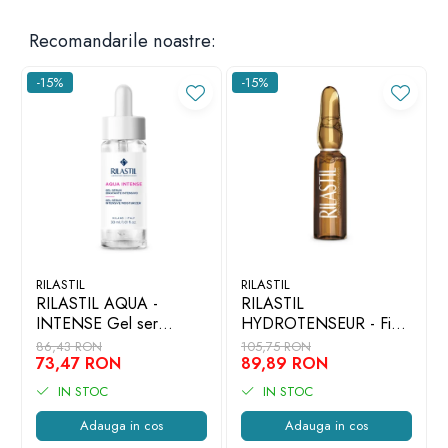
Recomandarile noastre:
-15%
-15%
RILASTIL
RILASTIL
RILASTIL AQUA -
RILASTIL
INTENSE Gel ser
HYDROTENSEUR - Fiole
concentrat pt hidratare si
antirid efect lifting 7 X
86,43 RON
105,75 RON
anti-poluare x 30ml
73,47 RON
1ml
89,89 RON
IN STOC
IN STOC
Adauga in cos
Adauga in cos