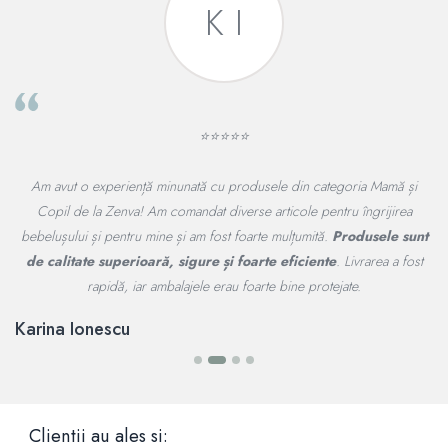
K I
⭐⭐⭐⭐⭐
 de
Am avut o experiență minunată cu produsele din categoria Mamă și
J
 cu
Copil de la Zenva! Am comandat diverse articole pentru îngrijirea
sc
bebelușului și pentru mine și am fost foarte mulțumită.
Produsele sunt
P
lte
de calitate superioară, sigure și foarte eficiente
. Livrarea a fost
rapidă, iar ambalajele erau foarte bine protejate.
Karina Ionescu
Clientii au ales si: