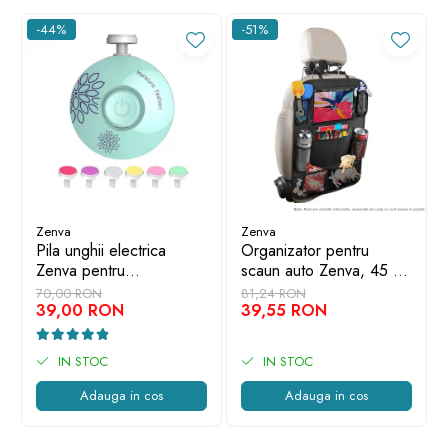
-44%
-51%
Zenva
Zenva
Pila unghii electrica
Organizator pentru
Zenva pentru
scaun auto Zenva, 45 x
bebelusi/copii/adulti, 6
65 cm, Suport Tableta,
70,00 RON
81,24 RON
capete de schimb, verde
39,00 RON
Impermeabil, Negru,
39,55 RON
Protectie Scaun Auto,
Spatar
IN STOC
IN STOC
Adauga in cos
Adauga in cos