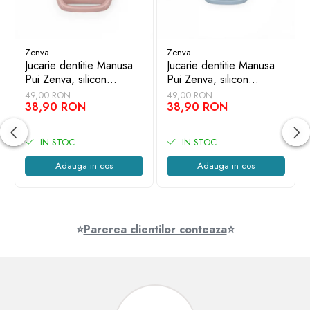
Varsta recomandata:
4 ani +
Numar jucatori:
2 - 4
Zenva
Zenva
Jucarie dentitie Manusa
Jucarie dentitie Manusa
Pui Zenva, silicon
Pui Zenva, silicon
alimentar, fara BPA, 3-12
alimentar, fara BPA, 3-12
49,00 RON
49,00 RON
luni, Roz deschis
38,90 RON
luni, Albastru
38,90 RON
IN STOC
IN STOC
Adauga in cos
Adauga in cos
⭐
Parerea clientilor conteaza
⭐