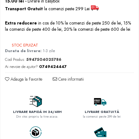
15.00 lei -
Livrare in Easybox
Rascals
Transport Gratuit
la comenzi peste 299 Lei
Rainbocorns
Raspundel Istetel
Extra reducere
in cos de 10% la comenzi de peste 250 de lei, 15%
la comenzi de peste 400 de lei, 20% la comenzi de peste 600 de lei
Smile Games
Sparkle Girlz
STOC EPUIZAT
Stumble Guys
Durata de livrare:
1-3 zile
Zenva
Cod Produs:
5947504025786
Unicorn Academy
Ai nevoie de ajutor?
0749424447
X-SHOT
Zenva-Auto
Adauga la Favorite
Cere informatii
Lanard Toys
LIVRARE RAPIDĂ IN 24/48H
LIVRARE GRATUITĂ
Din stoc propriu la tine acasa.
la comenzi peste 299 de lei