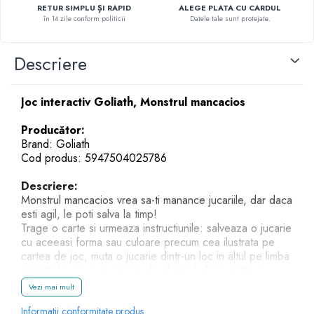
RETUR SIMPLU ȘI RAPID
ALEGE PLATA CU CARDUL
în 14 zile conform politicii
Datele tale sunt protejate.
Descriere
Joc interactiv Goliath, Monstrul mancacios
Producător:
Brand: Goliath
Cod produs: 5947504025786
Descriere:
Monstrul mancacios vrea sa-ti manance jucariile, dar daca
esti agil, le poti salva la timp!
Trage o carte si urmeaza instructiunile: salveaza o jucarie
cu aceeasi forma sau culoare precum cea ilustrata pe
cartea de joc, muta o jucarie dintr-un loc in altul pe limba
monstrului sau ia o jucarie din dreptul altui jucator si
adaug-o la jucariile tale!
Vezi mai mult
Retrage cu grija figurinele din gura monstrului, altfel
monstrul va fugi cu toate jucariile tale!
Informatii conformitate produs