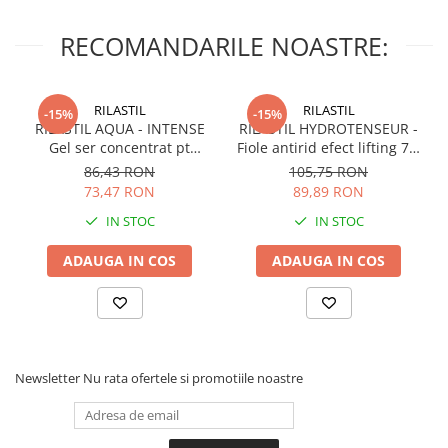
RECOMANDARILE NOASTRE:
RILASTIL
RILASTIL
-15%
-15%
RILASTIL AQUA - INTENSE
RILASTIL HYDROTENSEUR -
Gel ser concentrat pt
Fiole antirid efect lifting 7 X
hidratare si anti-poluare x
1ml
86,43 RON
105,75 RON
30ml
73,47 RON
89,89 RON
IN STOC
IN STOC
ADAUGA IN COS
ADAUGA IN COS
Newsletter
Nu rata ofertele si promotiile noastre