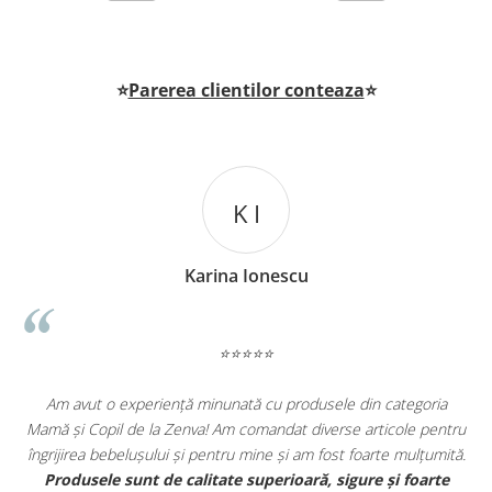
Varsta recomandata:
5 ani +
⭐
Parerea clientilor conteaza
⭐
 I
P A
Ionescu
Popescu Ad
⭐⭐⭐
⭐⭐⭐⭐⭐
ă cu produsele din categoria
Jocuri si figurine Rascals pentru copi
omandat diverse articole pentru
fost simplu, iar livrarea rapidă.
mine și am fost foarte mulțumită.
superioară, sigure și foarte