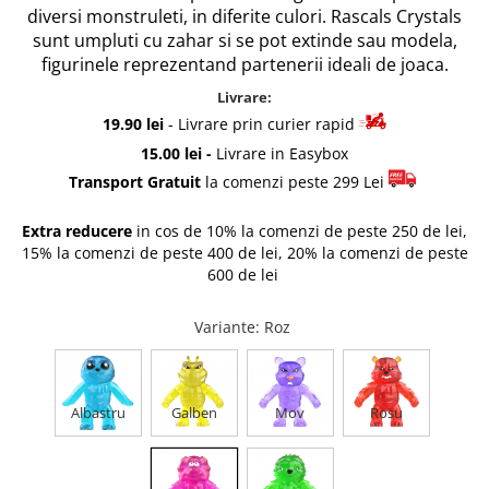
diversi monstruleti, in diferite culori. Rascals Crystals
Rascals
sunt umpluti cu zahar si se pot extinde sau modela,
Rainbocorns
figurinele reprezentand partenerii ideali de joaca.
Raspundel Istetel
Livrare:
Smile Games
19.90 lei
- Livrare prin curier rapid
Sparkle Girlz
15.00 lei -
Livrare in Easybox
Stumble Guys
Transport Gratuit
la comenzi peste 299 Lei
Zenva
Unicorn Academy
Extra reducere
in cos de 10% la comenzi de peste 250 de lei,
X-SHOT
15% la comenzi de peste 400 de lei, 20% la comenzi de peste
Zenva-Auto
600 de lei
Lanard Toys
Variante
: Roz
Albastru
Galben
Mov
Rosu