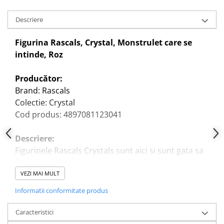
Descriere
Figurina Rascals, Crystal, Monstrulet care se
intinde, Roz
Producător:
Brand: Rascals
Colectie: Crystal
Cod produs: 4897081123041
Descriere:
Figurinele Rascals Crystals sunt aici si sunt gata sa
fie colectionate! Descopera cele 6 figurine ce
reprezinta diversi monstruleti, in diferite culori.
VEZI MAI MULT
Rascals Crystals sunt umpluti cu zahar si se pot
Informatii conformitate produs
extinde sau modela, figurinele reprezentand
partenerii ideali de joaca.
Caracteristici