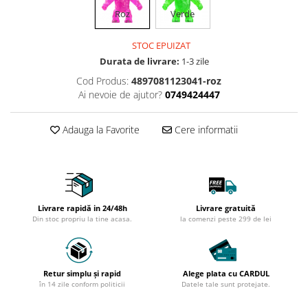
Roz
Verde
STOC EPUIZAT
Durata de livrare:
1-3 zile
Cod Produs:
4897081123041-roz
Ai nevoie de ajutor?
0749424447
Adauga la Favorite
Cere informatii
Livrare rapidă in 24/48h
Livrare gratuită
Din stoc propriu la tine acasa.
la comenzi peste 299 de lei
Retur simplu și rapid
Alege plata cu CARDUL
în 14 zile conform politicii
Datele tale sunt protejate.