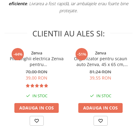
ă, iar ambalajele erau foarte bine
jate.
CLIENTII AU ALES SI:
Zenva
Zenva
-44%
-51%
Pila unghii electrica Zenva
Organizator pentru scaun
pentru
auto Zenva, 45 x 65 cm,
bebelusi/copii/adulti, 6
Suport Tableta,
70,00 RON
81,24 RON
capete de schimb, verde
Impermeabil, Negru,
39,00 RON
39,55 RON
Protectie Scaun Auto,
Spatar
IN STOC
IN STOC
ADAUGA IN COS
ADAUGA IN COS