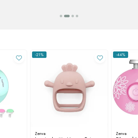
-21%
-44%
Zenva
Zenva