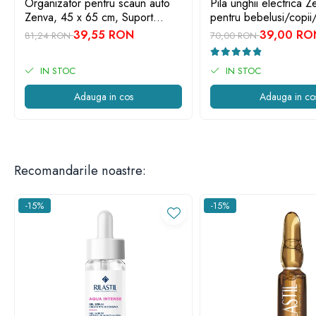
Organizator pentru scaun auto
Pila unghii electrica Z
Zenva, 45 x 65 cm, Suport
pentru bebelusi/copii/
Tableta, Impermeabil, Negru,
capete de schimb, ve
39,55 RON
39,00 RO
81,24 RON
70,00 RON
Protectie Scaun Auto, Spatar
IN STOC
IN STOC
Adauga in cos
Adauga in co
Recomandarile noastre:
-15%
-15%