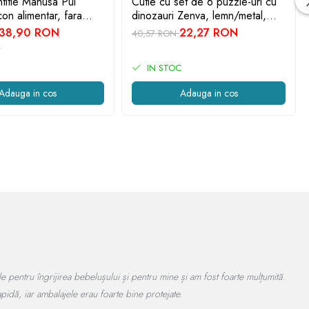
ntitie Manusa Pui
Cutie cu set de 6 puzzle-uri cu
con alimentar, fara
dinozauri Zenva, lemn/metal,
luni, Crem
multicolor, 16 x 10 x 7 cm
38,90 RON
22,27 RON
40,57 RON
IN STOC
Adauga in cos
Adauga in cos
redere!