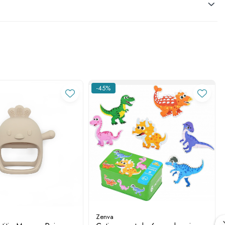
-45%
Zenva