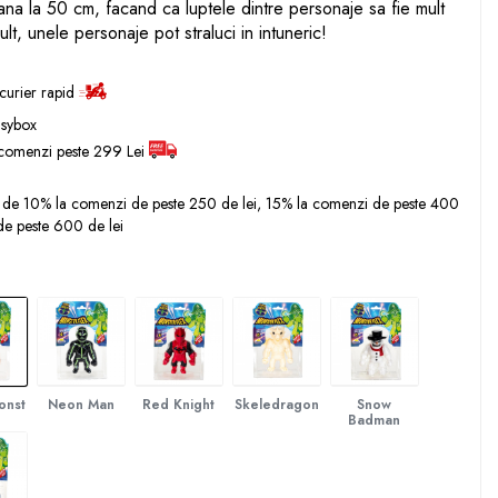
pana la 50 cm, facand ca luptele dintre personaje sa fie mult
ult, unele personaje pot straluci in intuneric!
 curier rapid
asybox
comenzi peste 299 Lei
 de 10% la comenzi de peste 250 de lei, 15% la comenzi de peste 400
de peste 600 de lei
r
onster
Neon Man
Red Knight
Skeledragon
Snow
Badman