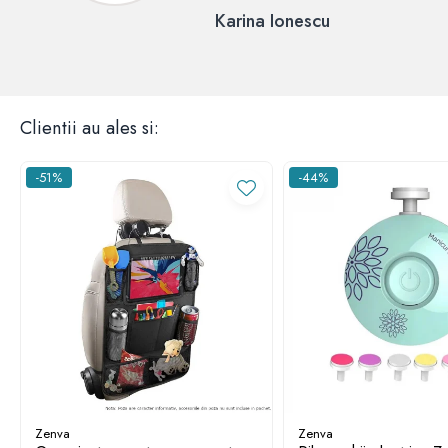
Clientii au ales si:
-51%
-44%
Zenva
Zenva