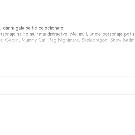
, dar si gata sa fie colectionate!
sonaje sa fie mult mai distractive. Mai mult, unele personaje pot str
nster, Goblin, Mummy Cat, Rag Nightmare, Skeledragon, Snow Ba
ui.
cu produsul.
icate si umiditate.