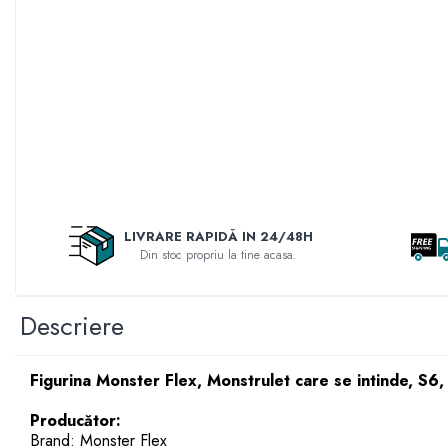
Accesorii pentru fetite
Rascals
Make-up
Rainbocorns
Papusi
Raspundel Istetel
Jucarii Baieti
Smile Games
Arme de jucarie
Sparkle Girlz
Masinute
Stumble Guys
Trenuri si Trenulete
Zenva
Vehicule
Unicorn Academy
Figurine
X-SHOT
LIVRARE RAPIDĂ IN 24/48H
Zenva-Auto
Din stoc propriu la tine acasa.
Jocuri
Lanard Toys
Jocuri Creative
Descriere
Jucarii Bebelusi
Jucarii de Baie
Figurina Monster Flex, Monstrulet care se intinde, S6
Jucarii De Plus
Puzzle
Producător:
Brand: Monster Flex