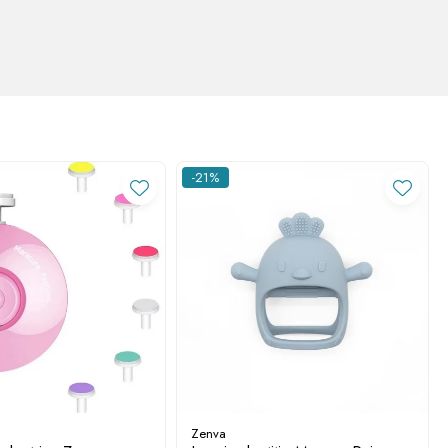
-21%
Zenva