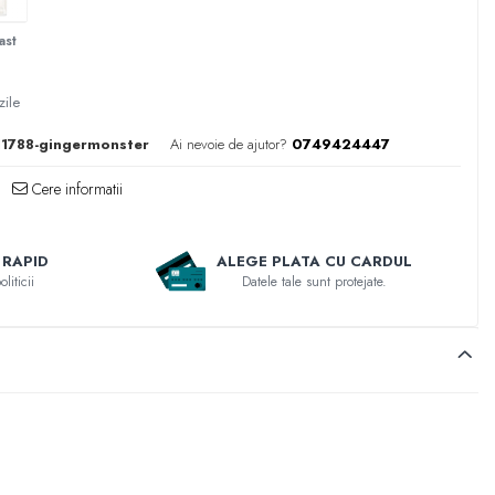
ast
zile
1788-gingermonster
Ai nevoie de ajutor?
0749424447
Cere informatii
 RAPID
ALEGE PLATA CU CARDUL
liticii
Datele tale sunt protejate.