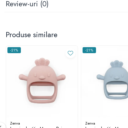
Auto
Review-uri
(0)
Accesorii Auto
Diagnosticare
Produse similare
-21%
-21%
Zenva
Zenva