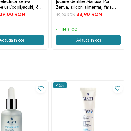
 electrica Zenva
Jucarie dentitie Manusa Pui
elusi/copii/adulti, 6
Zenva, silicon alimentar, fara
 schimb, roz
BPA, 3-12 luni, Albastru
39,00 RON
38,90 RON
49,00 RON
IN STOC
Adauga in cos
Adauga in cos
-15%