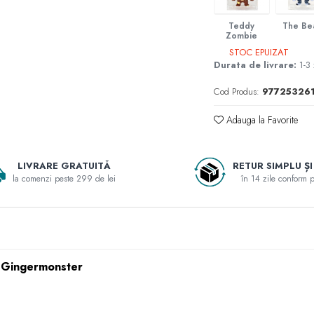
Teddy
The Be
Zombie
STOC EPUIZAT
Durata de livrare:
1-3 
Cod Produs:
977253261
Adauga la Favorite
LIVRARE GRATUITĂ
RETUR SIMPLU ȘI
la comenzi peste 299 de lei
în 14 zile conform po
, Gingermonster