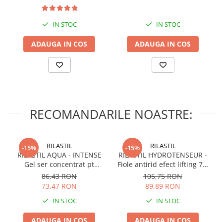
Protectie Scaun Auto,
Spatar
IN STOC
IN STOC
ADAUGA IN COS
ADAUGA IN COS
RECOMANDARILE NOASTRE:
RILASTIL
RILASTIL
-15%
-15%
RILASTIL AQUA - INTENSE
RILASTIL HYDROTENSEUR -
Gel ser concentrat pt
Fiole antirid efect lifting 7 X
hidratare si anti-poluare x
1ml
86,43 RON
105,75 RON
30ml
73,47 RON
89,89 RON
IN STOC
IN STOC
ADAUGA IN COS
ADAUGA IN COS