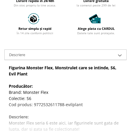
Livrare rapidă in 24/48h
Livrare gratuită
Din stoc propriu la tine acasa.
la comenzi peste 299 de lei
Retur simplu și rapid
Alege plata cu CARDUL
în 14 zile conform politicii
Datele tale sunt protejate.
Descriere
Figurina Monster Flex, Monstrulet care se intinde, S6,
Evil Plant
Producător:
Brand: Monster Flex
Colectie: S6
Cod produs: 9772532611788-evilplant
Descriere:
Monster Flex seria 6 este aici, iar figurinele sunt gata de
lupta, dar si gata sa fie colectionate!