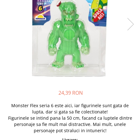
Scutece si Servetele
Jucarii de Baie
Maxx Wheels
Dispozitive Copii
Jucarii De Plus
Minibo
Nebulizatoare
Miraculous
Puzzle
Detergenti
Monopoly
Cadite bebe
Monster Flex
MR.WHITE
My Planet Baby
New Born Baby
Noriel
Paw Patrol/ Patrula Catelusilor
Play-Doh
24,39 RON
Philips
Pampers
Monster Flex seria 6 este aici, iar figurinele sunt gata de
lupta, dar si gata sa fie colectionate!
Pretty Pinky
Figurinele se intind pana la 50 cm, facand ca luptele dintre
Thomas and Friends
personaje sa fie mult mai distractive. Mai mult, unele
Testoasele Ninja
personaje pot straluci in intuneric!
Rilastil
Livrare: