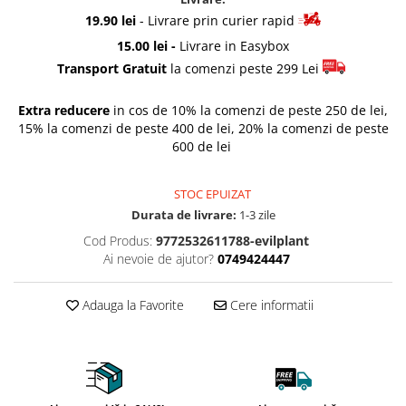
Rascals
19.90 lei
- Livrare prin curier rapid
Rainbocorns
15.00 lei -
Livrare in Easybox
Raspundel Istetel
Transport Gratuit
la comenzi peste 299 Lei
Smile Games
Sparkle Girlz
Extra reducere
in cos de 10% la comenzi de peste 250 de lei,
15% la comenzi de peste 400 de lei, 20% la comenzi de peste
Stumble Guys
600 de lei
Zenva
Unicorn Academy
STOC EPUIZAT
X-SHOT
Durata de livrare:
1-3 zile
Zenva-Auto
Cod Produs:
9772532611788-evilplant
Lanard Toys
Ai nevoie de ajutor?
0749424447
Adauga la Favorite
Cere informatii