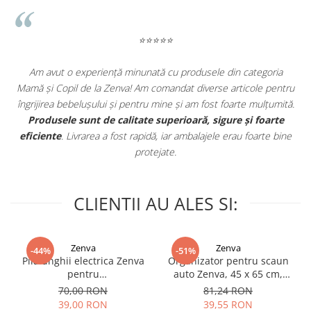
⭐⭐⭐⭐⭐
Am avut o experiență minunată cu produsele din categoria
J
e
Mamă și Copil de la Zenva! Am comandat diverse articole pentru
n
îngrijirea bebelușului și pentru mine și am fost foarte mulțumită.
Produsele sunt de calitate superioară, sigure și foarte
eficiente
. Livrarea a fost rapidă, iar ambalajele erau foarte bine
protejate.
CLIENTII AU ALES SI:
Zenva
Zenva
-44%
-51%
Pila unghii electrica Zenva
Organizator pentru scaun
pentru
auto Zenva, 45 x 65 cm,
bebelusi/copii/adulti, 6
Suport Tableta,
70,00 RON
81,24 RON
capete de schimb, verde
Impermeabil, Negru,
39,00 RON
39,55 RON