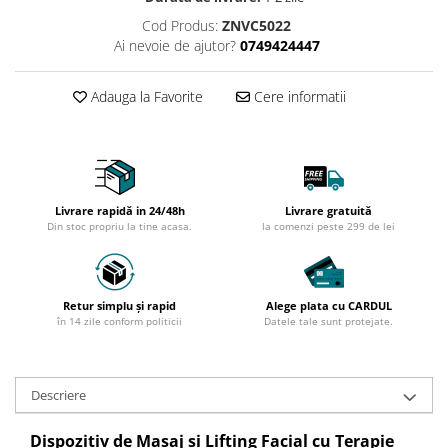
Cod Produs:
ZNVC5022
Ai nevoie de ajutor?
0749424447
Adauga la Favorite
Cere informatii
Livrare rapidă in 24/48h
Livrare gratuită
Din stoc propriu la tine acasa.
la comenzi peste 299 de lei
Retur simplu și rapid
Alege plata cu CARDUL
în 14 zile conform politicii
Datele tale sunt protejate.
Descriere
Dispozitiv de Masaj si Lifting Facial cu Terapie