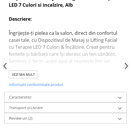
LED 7 Culori si incalzire, Alb
Descriere:
Îngrijește-ți pielea ca la salon, direct din confortul
casei tale, cu Dispozitivul de Masaj și Lifting Facial
cu Terapie LED 7 Culori & Încălzire. Creat pentru
femeile și bărbații care își doresc un ten sănătos,
luminos și ferm, acest aparat reunește într-un
singur design elegant trei tehnologii moderne de
rejuvenare: masaj cu vibrații, fototerapie LED și
VEZI MAI MULT
încălzire delicată.
Informatii conformitate produs
Dispozitivul utilizează 7 culori de lumină LED,
Caracteristici
fiecare având efecte diferite asupra pielii:
Transport și Livrare
Roșu – stimulează producția de colagen și
reduce ridurile
Review-uri
(2)
Albastru – calmează pielea și ajută la reducerea