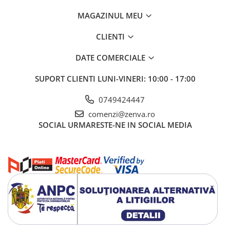
Reduce liniile fine și ridurile
MAGAZINUL MEU
Îmbunătățește textura și strălucirea tenului
Ajută la conturarea feței și lifting natural
CLIENTI
Potrivit pentru toate tipurile de ten
DATE COMERCIALE
SUPORT CLIENTI
LUNI-VINERI: 10:00 - 17:00
0749424447
comenzi@zenva.ro
SOCIAL
URMARESTE-NE IN SOCIAL MEDIA