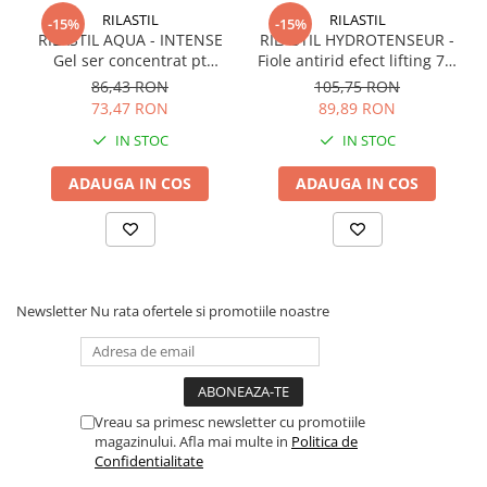
RILASTIL
RILASTIL
-15%
-15%
RILASTIL AQUA - INTENSE
RILASTIL HYDROTENSEUR -
Gel ser concentrat pt
Fiole antirid efect lifting 7 X
hidratare si anti-poluare x
1ml
86,43 RON
105,75 RON
30ml
73,47 RON
89,89 RON
IN STOC
IN STOC
ADAUGA IN COS
ADAUGA IN COS
Newsletter
Nu rata ofertele si promotiile noastre
Trei moduri de utilizare – Clean, EMS, Hot,
pentru o rutină completă de îngrijire.
Afișaj LED – indică nivelul și modul selectat
pentru utilizare intuitivă.
Vreau sa primesc newsletter cu promotiile
magazinului. Afla mai multe in
Politica de
Beneficii:
Confidentialitate
Redă elasticitatea și fermitatea pielii