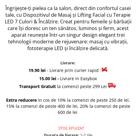
Rascals
Îngrijește-ți pielea ca la salon, direct din confortul casei
Rainbocorns
tale, cu Dispozitivul de Masaj și Lifting Facial cu Terapie
Raspundel Istetel
LED 7 Culori & Încălzire. Creat pentru femeile și bărbații
care își doresc un ten sănătos, luminos și ferm, acest
Smile Games
aparat reunește într-un singur design elegant trei
Sparkle Girlz
tehnologii moderne de rejuvenare: masaj cu vibrații,
Stumble Guys
fototerapie LED și încălzire delicată.
Zenva
Unicorn Academy
Livrare:
X-SHOT
19.90 lei
- Livrare prin curier rapid
Zenva-Auto
15.00 lei -
Livrare in Easybox
Lanard Toys
Transport Gratuit
la comenzi peste 299 Lei
Extra reducere
in cos de 10% la comenzi de peste 250 de lei,
15% la comenzi de peste 400 de lei, 20% la comenzi de peste
600 de lei
STOC EPUIZAT
Durata de livrare:
1-2 zile