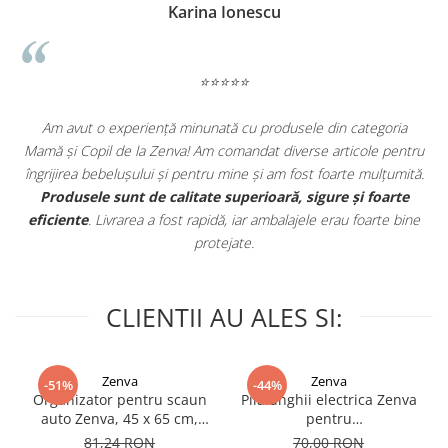
Mod de utilizare:
Karina Ionescu
Doar adăugaţi săpun sau gel de baie pe burete şi
frecaţi uşor pielea delicată a copilului. Va crea o
senzaţie de revigorare şi va curăţa pielea în
⭐⭐⭐⭐⭐
profunzime.
 o experiență minunată cu produsele din categoria
Jocuri si figuri
pil de la Zenva! Am comandat diverse articole pentru
fost simplu,
Ingrijire:
bebelușului și pentru mine și am fost foarte mulțumită.
Clatiti si uscati dupa fiecare utilizare. Pastrati
le sunt de calitate superioară, sigure și foarte
produsul uscat dupa utilizare pentru a preveni
. Livrarea a fost rapidă, iar ambalajele erau foarte bine
dezvoltarea bacteriilor. Nu expuneti la lumina
protejate.
directa a soarelui. Nu utilizati inalbitor cu produsul.
Nu spalati la masina de spalat.
CLIENTII AU ALES SI:
Zenva
Zenva
-51%
-44%
Organizator pentru scaun
Pila unghii electrica Zenva
auto Zenva, 45 x 65 cm,
pentru
Suport Tableta,
bebelusi/copii/adulti, 6
81,24 RON
70,00 RON