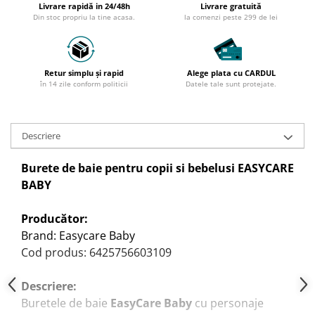
Livrare rapidă in 24/48h
Livrare gratuită
Din stoc propriu la tine acasa.
la comenzi peste 299 de lei
Retur simplu și rapid
Alege plata cu CARDUL
în 14 zile conform politicii
Datele tale sunt protejate.
Descriere
Burete de baie pentru copii si bebelusi EASYCARE
BABY
Producător:
Brand: Easycare Baby
Cod produs: 6425756603109
Descriere:
Buretele de baie
EasyCare Baby
cu personaje