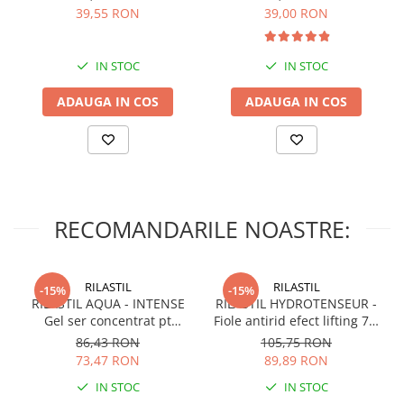
Impermeabil, Negru,
capete de schimb, verde
39,55 RON
39,00 RON
Protectie Scaun Auto,
Spatar
IN STOC
IN STOC
ADAUGA IN COS
ADAUGA IN COS
RECOMANDARILE NOASTRE:
RILASTIL
RILASTIL
-15%
-15%
RILASTIL AQUA - INTENSE
RILASTIL HYDROTENSEUR -
Gel ser concentrat pt
Fiole antirid efect lifting 7 X
hidratare si anti-poluare x
1ml
86,43 RON
105,75 RON
30ml
73,47 RON
89,89 RON
IN STOC
IN STOC