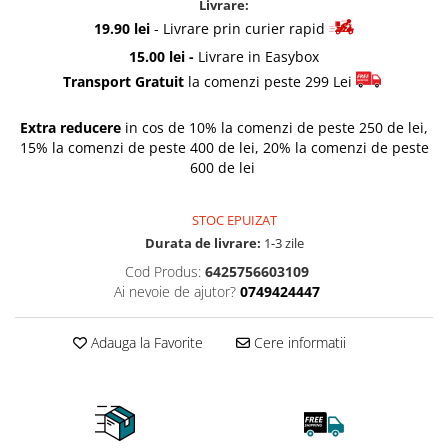
Livrare:
Rascals
19.90 lei
- Livrare prin curier rapid
Rainbocorns
15.00 lei -
Livrare in Easybox
Raspundel Istetel
Transport Gratuit
la comenzi peste 299 Lei
Smile Games
Sparkle Girlz
Extra reducere
in cos de 10% la comenzi de peste 250 de lei,
15% la comenzi de peste 400 de lei, 20% la comenzi de peste
Stumble Guys
600 de lei
Zenva
Unicorn Academy
STOC EPUIZAT
X-SHOT
Durata de livrare:
1-3 zile
Zenva-Auto
Cod Produs:
6425756603109
Lanard Toys
Ai nevoie de ajutor?
0749424447
Adauga la Favorite
Cere informatii