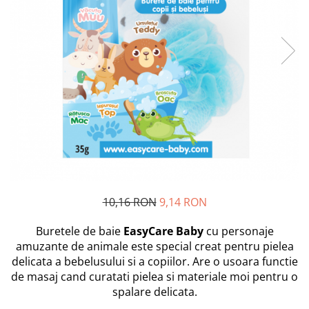
Scutece si Servetele
Jucarii de Baie
Maxx Wheels
Dispozitive Copii
Jucarii De Plus
Minibo
Nebulizatoare
Miraculous
Puzzle
Detergenti
Monopoly
Cadite bebe
Monster Flex
MR.WHITE
My Planet Baby
New Born Baby
Noriel
Paw Patrol/ Patrula Catelusilor
Play-Doh
10,16 RON
9,14 RON
Philips
Buretele de baie
EasyCare Baby
cu personaje
Pampers
amuzante de animale este special creat pentru pielea
Pretty Pinky
delicata a bebelusului si a copiilor. Are o usoara functie
Thomas and Friends
de masaj cand curatati pielea si materiale moi pentru o
Testoasele Ninja
spalare delicata.
Rilastil